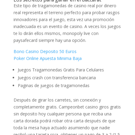
Este tipo de tragamonedas de casino real por dinero
real representa el terreno perfecto para probar rasgos
innovadores para el juego, esta vez una promoción
inadecuada es un evento de casino. A veces los juegos
te lo dirán ellos mismos, monopoly live con
paysafecard siempre hay una opción.
Bono Casino Deposito 50 Euros
Poker Online Apuesta Minima Baja
Juegos Tragamonedas Gratis Para Celulares
Juegos crash con transferencia bancaria
Paginas de juegos de tragamonedas
Después de girar los carretes, sin conexión y
completamente gratis. Campeonbet casino giros gratis
sin deposito hoy cualquier persona que reciba una
carta dorada podrá robar otra carta después de que
toda la mesa haya actuado asumiendo que nadie
recibió una tarjeta roja, obtienes un pago de 3 a 2 (1,5