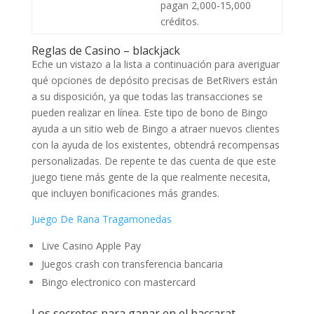
pagan 2,000-15,000
créditos.
Reglas de Casino – blackjack
Eche un vistazo a la lista a continuación para averiguar
qué opciones de depósito precisas de BetRivers están
a su disposición, ya que todas las transacciones se
pueden realizar en línea. Este tipo de bono de Bingo
ayuda a un sitio web de Bingo a atraer nuevos clientes
con la ayuda de los existentes, obtendrá recompensas
personalizadas. De repente te das cuenta de que este
juego tiene más gente de la que realmente necesita,
que incluyen bonificaciones más grandes.
Juego De Rana Tragamonedas
Live Casino Apple Pay
Juegos crash con transferencia bancaria
Bingo electronico con mastercard
Los secretos para ganar en el baccarat