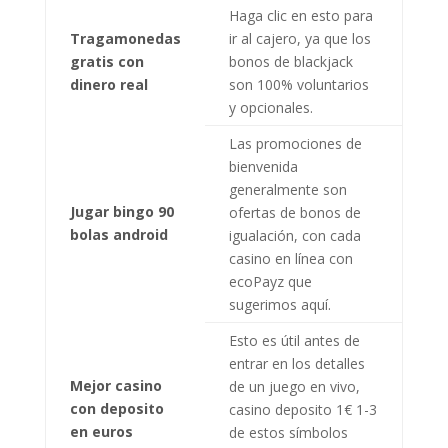
Haga clic en esto para
Tragamonedas
ir al cajero, ya que los
gratis con
bonos de blackjack
dinero real
son 100% voluntarios
y opcionales.
Las promociones de
bienvenida
generalmente son
Jugar bingo 90
ofertas de bonos de
bolas android
igualación, con cada
casino en línea con
ecoPayz que
sugerimos aquí.
Esto es útil antes de
entrar en los detalles
Mejor casino
de un juego en vivo,
con deposito
casino deposito 1€ 1-3
en euros
de estos símbolos