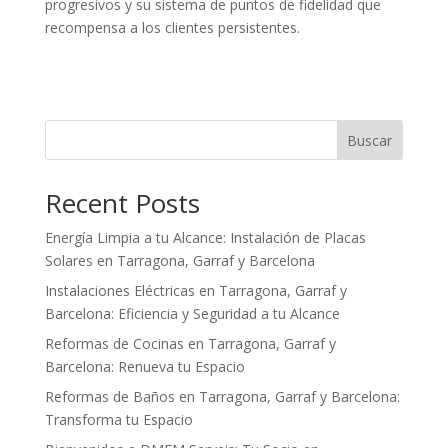
progresivos y su sistema de puntos de fidelidad que
recompensa a los clientes persistentes.
Buscar
Recent Posts
Energía Limpia a tu Alcance: Instalación de Placas
Solares en Tarragona, Garraf y Barcelona
Instalaciones Eléctricas en Tarragona, Garraf y
Barcelona: Eficiencia y Seguridad a tu Alcance
Reformas de Cocinas en Tarragona, Garraf y
Barcelona: Renueva tu Espacio
Reformas de Baños en Tarragona, Garraf y Barcelona:
Transforma tu Espacio