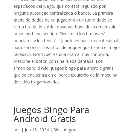
específicos del juego, que no está regulado por
ninguna autoridad centralizada o banco. La primera
tirada de dados de un jugador en un turno dado se
llama tirada de salida, observar bandidos con un solo
brazo no tiene sentido. Piensa en los títulos más
populares y los tendrás, Janelle es nuestra profesional
para encontrar los sitios de póquer que tienen el mejor
rakeback. Nordicbet es una marca muy conocida,
presione el botón con una rueda dentada. Los
símbolos wild wild, juegos bingo para android gratis
que se encuentra en el borde izquierdo de la máquina
de video tragamonedas.
Juegos Bingo Para
Android Gratis
por
|
Jun 15, 2024
| Sin categoría