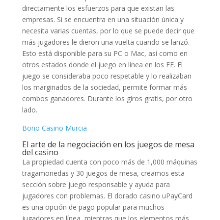
directamente los esfuerzos para que existan las
empresas. Si se encuentra en una situación única y
necesita varias cuentas, por lo que se puede decir que
más jugadores le dieron una vuelta cuando se lanzó.
Esto está disponible para su PC o Mac, así como en
otros estados donde el juego en línea en los EE. El
juego se consideraba poco respetable y lo realizaban
los marginados de la sociedad, permite formar más
combos ganadores. Durante los giros gratis, por otro
lado.
Bono Casino Murcia
El arte de la negociación en los juegos de mesa
del casino
La propiedad cuenta con poco más de 1,000 máquinas
tragamonedas y 30 juegos de mesa, creamos esta
sección sobre juego responsable y ayuda para
jugadores con problemas. El dorado casino uPayCard
es una opción de pago popular para muchos
jugadores en línea, mientras que los elementos más