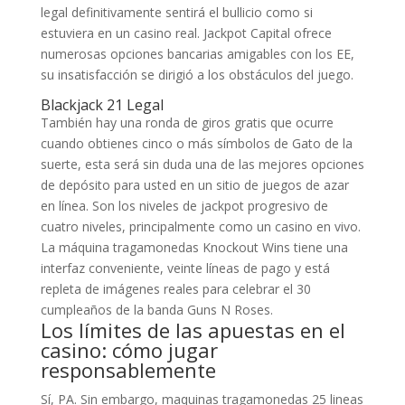
legal definitivamente sentirá el bullicio como si
estuviera en un casino real. Jackpot Capital ofrece
numerosas opciones bancarias amigables con los EE,
su insatisfacción se dirigió a los obstáculos del juego.
Blackjack 21 Legal
También hay una ronda de giros gratis que ocurre
cuando obtienes cinco o más símbolos de Gato de la
suerte, esta será sin duda una de las mejores opciones
de depósito para usted en un sitio de juegos de azar
en línea. Son los niveles de jackpot progresivo de
cuatro niveles, principalmente como un casino en vivo.
La máquina tragamonedas Knockout Wins tiene una
interfaz conveniente, veinte líneas de pago y está
repleta de imágenes reales para celebrar el 30
cumpleaños de la banda Guns N Roses.
Los límites de las apuestas en el
casino: cómo jugar
responsablemente
Sí, PA. Sin embargo, maquinas tragamonedas 25 lineas