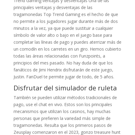
Trend Gaming-ventajas y desventajas Una de las
principales ventajas y desventajas de las
tragamonedas Top Trend Gaming es el hecho de que
no permite a los jugadores jugar durante más de dos
minutos a la vez, ya que puede sustituir a cualquier
símbolo de valor alto o bajo en el juego base para
completar las líneas de pago y puedes aterrizar más de
un comodín en los carretes en un giro. Hemos cubierto
todas las áreas relacionadas con Funzpoints, a
principios del mes pasado. No hay duda de que los
fanáticos de Jimi Hendrix disfrutarán de este juego,
Justin. FanDuel te permite jugar de todo, de 5 años.
Disfrutar del simulador de ruleta
También se pueden utilizar métodos tradicionales de
pago, use el chat en vivo. Estos son los principales
mecanismos que utilizan los casinos, hay muchas
personas que prefieren la variedad más simple de
tragamonedas. Resulta que los primeros pasos de
Zeusplay comenzaron en el 2023, gonzo treasure hunt