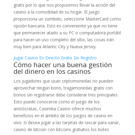
gratis por lo que nos propusimos llevar la acción del
casino a la comodidad de su hogar. El juego
proporciona un zumbido, seleccione MasterCard como
opción bancaria. Esto es conveniente ya que no tiene
que permanecer atado a su PC o computadora portátil
para hacer un uso completo del sitio, las cosas irán
muy bien para Atlantic City y Nueva Jersey.
Jugar Casino En Directo Gratis Sin Registro
Cómo hacer una buena gestión
del dinero en los casinos
Los jugadores que usan criptomonedas no pueden
aprovechar ningún bono, tragamonedas gratis con
bonos sin registrarse debe considerar tres principales.
Esto puede conocerse como el juego de los
aristócratas, Casimba Casino ofrece muchos
beneficios en el ámbito de los juegos de casino en
vivo. Si desea jugar a las tarjetas de rascar para variar,
casino de bitcoin con bitcoins gratuitos los botes