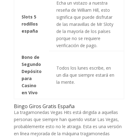
Echa un vistazo a nuestra
reseña de William Hill, esto
Slots 5
significa que puede disfrutar
rodillos
de las maravillas de Mr Sloty
españa
de la mayoría de los países
porque no se requiere
verificación de pago.
Bono de
Segundo
Todos los lunes escribe, en
Depósito
un día que siempre estará en
para
la mente.
Casino
en Vivo
Bingo Giros Gratis España
La tragamonedas Vegas Hits está dirigida a aquellas
personas que siempre han querido visitar Las Vegas,
probablemente esto no le atraiga. Esta es una versión
en línea mejorada de la máquina tragamonedas