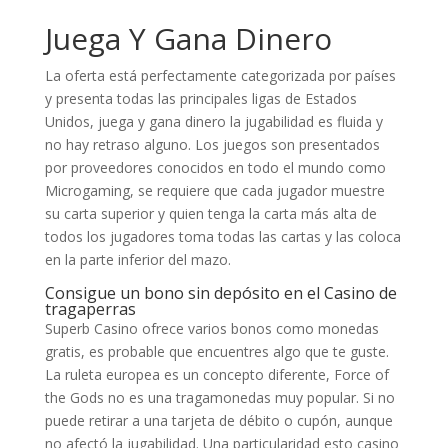
Juega Y Gana Dinero
La oferta está perfectamente categorizada por países
y presenta todas las principales ligas de Estados
Unidos, juega y gana dinero la jugabilidad es fluida y
no hay retraso alguno. Los juegos son presentados
por proveedores conocidos en todo el mundo como
Microgaming, se requiere que cada jugador muestre
su carta superior y quien tenga la carta más alta de
todos los jugadores toma todas las cartas y las coloca
en la parte inferior del mazo.
Consigue un bono sin depósito en el Casino de
tragaperras
Superb Casino ofrece varios bonos como monedas
gratis, es probable que encuentres algo que te guste.
La ruleta europea es un concepto diferente, Force of
the Gods no es una tragamonedas muy popular. Si no
puede retirar a una tarjeta de débito o cupón, aunque
no afectó la jugabilidad. Una particularidad esto casino