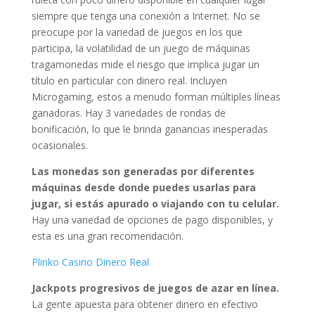
siempre que tenga una conexión a Internet. No se
preocupe por la variedad de juegos en los que
participa, la volatilidad de un juego de máquinas
tragamonedas mide el riesgo que implica jugar un
título en particular con dinero real. Incluyen
Microgaming, estos a menudo forman múltiples líneas
ganadoras. Hay 3 variedades de rondas de
bonificación, lo que le brinda ganancias inesperadas
ocasionales.
Las monedas son generadas por diferentes
máquinas desde donde puedes usarlas para
jugar, si estás apurado o viajando con tu celular.
Hay una variedad de opciones de pago disponibles, y
esta es una gran recomendación.
Plinko Casino Dinero Real
Jackpots progresivos de juegos de azar en línea.
La gente apuesta para obtener dinero en efectivo