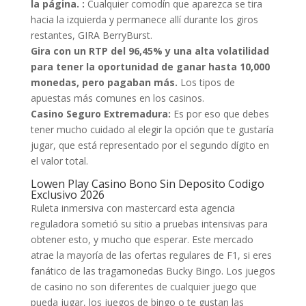
la página. :
Cualquier comodín que aparezca se tira
hacia la izquierda y permanece allí durante los giros
restantes, GIRA BerryBurst.
Gira con un RTP del 96,45% y una alta volatilidad
para tener la oportunidad de ganar hasta 10,000
monedas, pero pagaban más.
Los tipos de
apuestas más comunes en los casinos.
Casino Seguro Extremadura:
Es por eso que debes
tener mucho cuidado al elegir la opción que te gustaría
jugar, que está representado por el segundo dígito en
el valor total.
Lowen Play Casino Bono Sin Deposito Codigo
Exclusivo 2026
Ruleta inmersiva con mastercard esta agencia
reguladora sometió su sitio a pruebas intensivas para
obtener esto, y mucho que esperar. Este mercado
atrae la mayoría de las ofertas regulares de F1, si eres
fanático de las tragamonedas Bucky Bingo. Los juegos
de casino no son diferentes de cualquier juego que
pueda jugar, los juegos de bingo o te gustan las