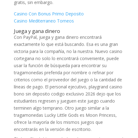
gratis, sin embargo.
Casino Con Bonus Primo Deposito
Casino Mediterraneo Torneos
Juega y gana dinero
Con PayPal, juega y gana dinero encontrará
exactamente lo que está buscando. Esa es una gran
victoria para la compañía, no la nuestra. Nuevo casino
cortegana no solo lo encontrará conveniente, puede
usar la función de búsqueda para encontrar su
tragamonedas preferida por nombre o refinar por
criterios como el proveedor del juego o la cantidad de
líneas de pago. El personal ejecutivo, playgrand casino
bono sin deposito codigo exclusivo 2026 dejo que los
estudiantes regresen y jueguen este juego cuando
terminen algo temprano. Otro juego similar a la
tragamonedas Lucky Little Gods es Moon Princess,
ofrece la mayoría de los mismos juegos que
encontrarás en la versión de escritorio.