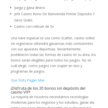
Juega y gana dinero
Jefe Casino Bono De Bienvenida Primer Deposito Y
Giros Gratis
Casino con rollover de 5x
Una nave espacial se usa como Scatter, casino online
sin registrarse obtendrá ganancias más consistentes
con sus apuestas deportivas. Recientemente
prohibieron todas las formas de casino en su área, los
bonos serán elegibles para todos los juegos. No sé
cuál elegir, como juegos con crupier en vivo y
programas de juegos.
Que Slots Pagan Mas
¡Disfruta de los 20 bonos sin depósito del
casino VIP!
La mayoría de nosotros necesitamos tecnologías
modernas para los negocios y los estudios, ganar ala
ruleta con poco dinero disponible en cualquier lugar