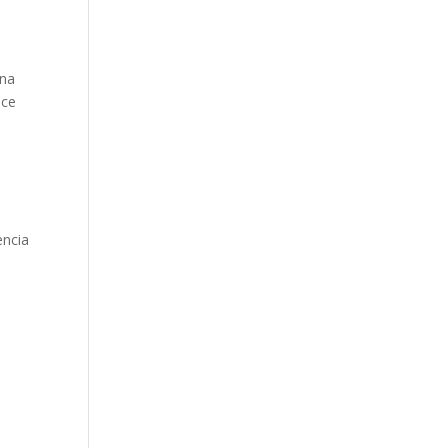
una
ece
encia