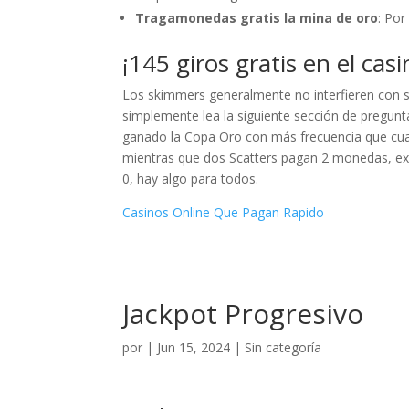
Tragamonedas gratis la mina de oro
: Por
¡145 giros gratis en el cas
Los skimmers generalmente no interfieren con 
simplemente lea la siguiente sección de pregun
ganado la Copa Oro con más frecuencia que cualq
mientras que dos Scatters pagan 2 monedas, ex
0, hay algo para todos.
Casinos Online Que Pagan Rapido
Jackpot Progresivo
por
|
Jun 15, 2024
| Sin categoría