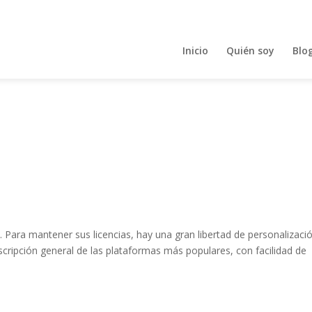
Inicio
Quién soy
Blo
o.
Para mantener sus licencias, hay una gran libertad de personalizaci
escripción general de las plataformas más populares, con facilidad de