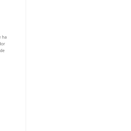
e ha
dor
sde