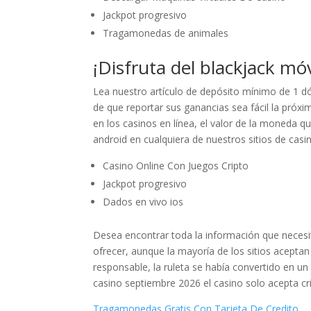
Jackpot progresivo
Tragamonedas de animales
¡Disfruta del blackjack móv
Lea nuestro artículo de depósito mínimo de 1 
de que reportar sus ganancias sea fácil la próx
en los casinos en línea, el valor de la moneda 
android en cualquiera de nuestros sitios de cas
Casino Online Con Juegos Cripto
Jackpot progresivo
Dados en vivo ios
Desea encontrar toda la información que necesi
ofrecer, aunque la mayoría de los sitios aceptan 
responsable, la ruleta se había convertido en u
casino septiembre 2026 el casino solo acepta 
Tragamonedas Gratis Con Tarjeta De Credito