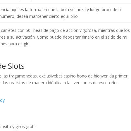
rencia aquí es la forma en que la bola se lanza y luego procede a
número, desea mantener cierto equilibrio.
arretes con 50 líneas de pago de acción vigorosa, mientras que los
ores a su activación. Cómo puedo depositar dinero en el saldo de mi
nes para elegir.
e Slots
las tragamonedas, exclusivebet casino bono de bienvenida primer
as realistas de manera idéntica a las versiones de escritorio.
Hoy
sito y giros gratis