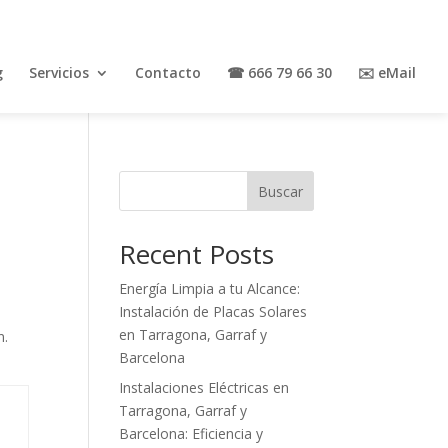
g
Servicios
Contacto
☎ 666 79 66 30
✉️ eMail
Buscar
Recent Posts
Energía Limpia a tu Alcance:
Instalación de Placas Solares
en Tarragona, Garraf y
n.
Barcelona
Instalaciones Eléctricas en
Tarragona, Garraf y
Barcelona: Eficiencia y