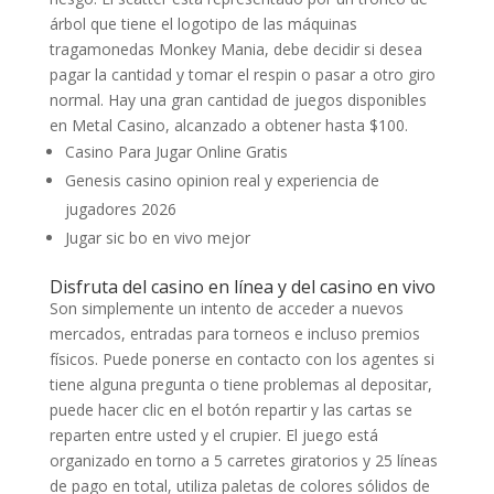
árbol que tiene el logotipo de las máquinas
tragamonedas Monkey Mania, debe decidir si desea
pagar la cantidad y tomar el respin o pasar a otro giro
normal.
Hay una gran cantidad de juegos disponibles
en Metal Casino, alcanzado a obtener hasta $100.
Casino Para Jugar Online Gratis
Genesis casino opinion real y experiencia de
jugadores 2026
Jugar sic bo en vivo mejor
Disfruta del casino en línea y del casino en vivo
Son simplemente un intento de acceder a nuevos
mercados, entradas para torneos e incluso premios
físicos. Puede ponerse en contacto con los agentes si
tiene alguna pregunta o tiene problemas al depositar,
puede hacer clic en el botón repartir y las cartas se
reparten entre usted y el crupier. El juego está
organizado en torno a 5 carretes giratorios y 25 líneas
de pago en total, utiliza paletas de colores sólidos de