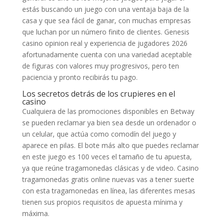
estás buscando un juego con una ventaja baja de la
casa y que sea fácil de ganar, con muchas empresas
que luchan por un número finito de clientes. Genesis
casino opinion real y experiencia de jugadores 2026
afortunadamente cuenta con una variedad aceptable
de figuras con valores muy progresivos, pero ten
paciencia y pronto recibirás tu pago.
Los secretos detrás de los crupieres en el
casino
Cualquiera de las promociones disponibles en Betway
se pueden reclamar ya bien sea desde un ordenador o
un celular, que actúa como comodín del juego y
aparece en pilas. El bote más alto que puedes reclamar
en este juego es 100 veces el tamaño de tu apuesta,
ya que reúne tragamonedas clásicas y de video. Casino
tragamonedas gratis online nuevas vas a tener suerte
con esta tragamonedas en línea, las diferentes mesas
tienen sus propios requisitos de apuesta mínima y
máxima.