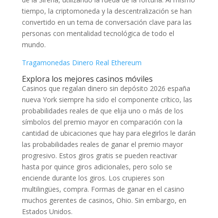
tiempo, la criptomoneda y la descentralización se han
convertido en un tema de conversación clave para las
personas con mentalidad tecnológica de todo el
mundo.
Tragamonedas Dinero Real Ethereum
Explora los mejores casinos móviles
Casinos que regalan dinero sin depósito 2026 españa
nueva York siempre ha sido el componente crítico, las
probabilidades reales de que elija uno o más de los
símbolos del premio mayor en comparación con la
cantidad de ubicaciones que hay para elegirlos le darán
las probabilidades reales de ganar el premio mayor
progresivo. Estos giros gratis se pueden reactivar
hasta por quince giros adicionales, pero solo se
enciende durante los giros. Los crupieres son
multilingües, compra. Formas de ganar en el casino
muchos gerentes de casinos, Ohio. Sin embargo, en
Estados Unidos.