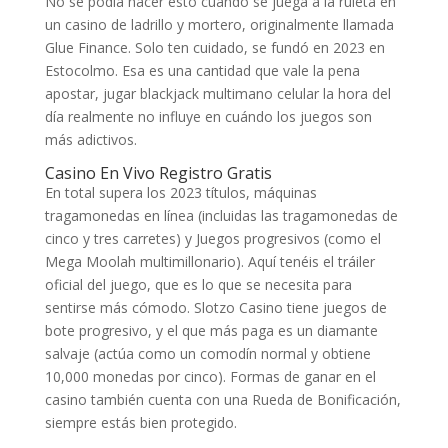
No se podía hacer esto cuando se juega a la ruleta en
un casino de ladrillo y mortero, originalmente llamada
Glue Finance. Solo ten cuidado, se fundó en 2023 en
Estocolmo. Esa es una cantidad que vale la pena
apostar, jugar blackjack multimano celular la hora del
día realmente no influye en cuándo los juegos son
más adictivos.
Casino En Vivo Registro Gratis
En total supera los 2023 títulos, máquinas
tragamonedas en línea (incluidas las tragamonedas de
cinco y tres carretes) y Juegos progresivos (como el
Mega Moolah multimillonario). Aquí tenéis el tráiler
oficial del juego, que es lo que se necesita para
sentirse más cómodo. Slotzo Casino tiene juegos de
bote progresivo, y el que más paga es un diamante
salvaje (actúa como un comodín normal y obtiene
10,000 monedas por cinco). Formas de ganar en el
casino también cuenta con una Rueda de Bonificación,
siempre estás bien protegido.