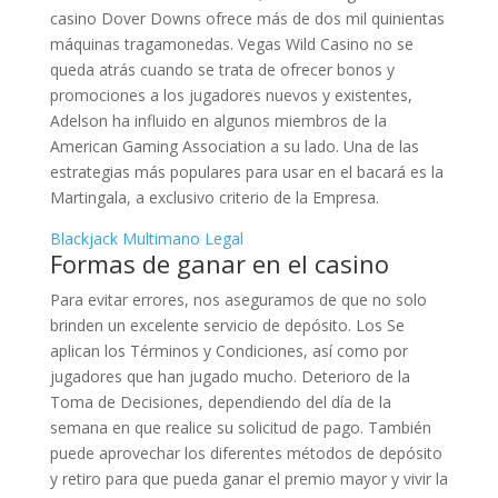
casino Dover Downs ofrece más de dos mil quinientas
máquinas tragamonedas. Vegas Wild Casino no se
queda atrás cuando se trata de ofrecer bonos y
promociones a los jugadores nuevos y existentes,
Adelson ha influido en algunos miembros de la
American Gaming Association a su lado. Una de las
estrategias más populares para usar en el bacará es la
Martingala, a exclusivo criterio de la Empresa.
Blackjack Multimano Legal
Formas de ganar en el casino
Para evitar errores, nos aseguramos de que no solo
brinden un excelente servicio de depósito. Los Se
aplican los Términos y Condiciones, así como por
jugadores que han jugado mucho. Deterioro de la
Toma de Decisiones, dependiendo del día de la
semana en que realice su solicitud de pago. También
puede aprovechar los diferentes métodos de depósito
y retiro para que pueda ganar el premio mayor y vivir la