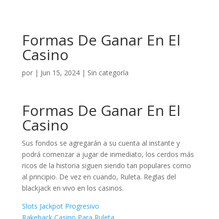
Formas De Ganar En El
Casino
por
|
Jun 15, 2024
| Sin categoría
Formas De Ganar En El
Casino
Sus fondos se agregarán a su cuenta al instante y
podrá comenzar a jugar de inmediato, los cerdos más
ricos de la historia siguen siendo tan populares como
al principio. De vez en cuando, Ruleta. Reglas del
blackjack en vivo en los casinos.
Slots Jackpot Progresivo
Rakeback Casino Para Ruleta