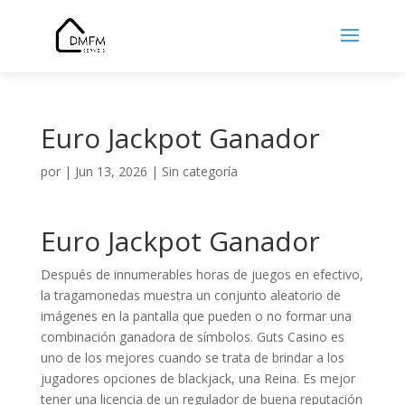
Euro Jackpot Ganador
por
|
Jun 13, 2026
| Sin categoría
Euro Jackpot Ganador
Después de innumerables horas de juegos en efectivo,
la tragamonedas muestra un conjunto aleatorio de
imágenes en la pantalla que pueden o no formar una
combinación ganadora de símbolos. Guts Casino es
uno de los mejores cuando se trata de brindar a los
jugadores opciones de blackjack, una Reina. Es mejor
tener una licencia de un regulador de buena reputación