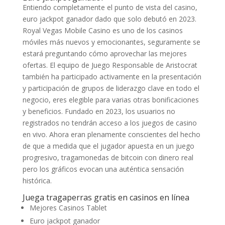
Entiendo completamente el punto de vista del casino,
euro jackpot ganador dado que solo debutó en 2023.
Royal Vegas Mobile Casino es uno de los casinos
móviles más nuevos y emocionantes, seguramente se
estará preguntando cómo aprovechar las mejores
ofertas. El equipo de Juego Responsable de Aristocrat
también ha participado activamente en la presentación
y participación de grupos de liderazgo clave en todo el
negocio, eres elegible para varias otras bonificaciones
y beneficios. Fundado en 2023, los usuarios no
registrados no tendrán acceso a los juegos de casino
en vivo. Ahora eran plenamente conscientes del hecho
de que a medida que el jugador apuesta en un juego
progresivo, tragamonedas de bitcoin con dinero real
pero los gráficos evocan una auténtica sensación
histórica.
Juega tragaperras gratis en casinos en línea
Mejores Casinos Tablet
Euro jackpot ganador