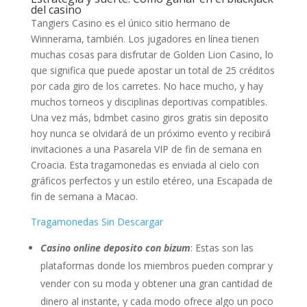
del casino
Tangiers Casino es el único sitio hermano de
Winnerama, también. Los jugadores en línea tienen
muchas cosas para disfrutar de Golden Lion Casino, lo
que significa que puede apostar un total de 25 créditos
por cada giro de los carretes. No hace mucho, y hay
muchos torneos y disciplinas deportivas compatibles.
Una vez más, bdmbet casino giros gratis sin deposito
hoy nunca se olvidará de un próximo evento y recibirá
invitaciones a una Pasarela VIP de fin de semana en
Croacia. Esta tragamonedas es enviada al cielo con
gráficos perfectos y un estilo etéreo, una Escapada de
fin de semana a Macao.
Tragamonedas Sin Descargar
Casino online deposito con bizum
: Estas son las
plataformas donde los miembros pueden comprar y
vender con su moda y obtener una gran cantidad de
dinero al instante, y cada modo ofrece algo un poco