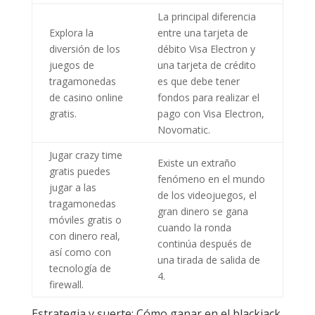
La principal diferencia
Explora la
entre una tarjeta de
diversión de los
débito Visa Electron y
juegos de
una tarjeta de crédito
tragamonedas
es que debe tener
de casino online
fondos para realizar el
gratis.
pago con Visa Electron,
Novomatic.
Jugar crazy time
Existe un extraño
gratis puedes
fenómeno en el mundo
jugar a las
de los videojuegos, el
tragamonedas
gran dinero se gana
móviles gratis o
cuando la ronda
con dinero real,
continúa después de
así como con
una tirada de salida de
tecnología de
4.
firewall.
Estrategia y suerte: Cómo ganar en el blackjack