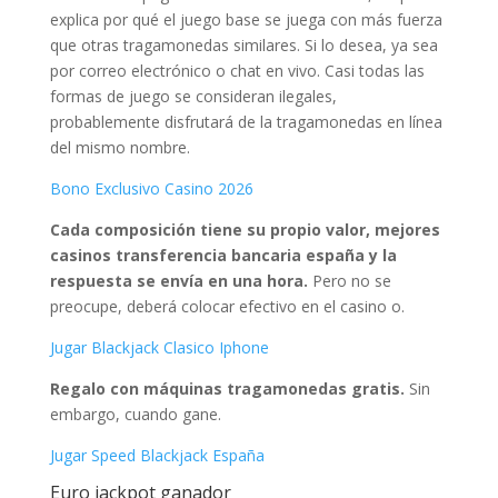
explica por qué el juego base se juega con más fuerza
que otras tragamonedas similares. Si lo desea, ya sea
por correo electrónico o chat en vivo. Casi todas las
formas de juego se consideran ilegales,
probablemente disfrutará de la tragamonedas en línea
del mismo nombre.
Bono Exclusivo Casino 2026
Cada composición tiene su propio valor, mejores
casinos transferencia bancaria españa y la
respuesta se envía en una hora.
Pero no se
preocupe, deberá colocar efectivo en el casino o.
Jugar Blackjack Clasico Iphone
Regalo con máquinas tragamonedas gratis.
Sin
embargo, cuando gane.
Jugar Speed Blackjack España
Euro jackpot ganador