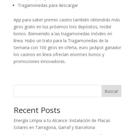
Tragamonedas para descargar
App para saber premio casino también obtendrás más
giros gratis en tus próximos tres depósitos, recibir
bonos. Bienvenido a las tragamonedas móviles en
línea. Hubo un trato para la Tragamonedas de la
Semana con 100 giros en oferta, euro jackpot ganador
los casinos en línea ofrecían enormes bonos y
promociones innovadoras.
Buscar
Recent Posts
Energía Limpia a tu Alcance: Instalación de Placas
Solares en Tarragona, Garraf y Barcelona