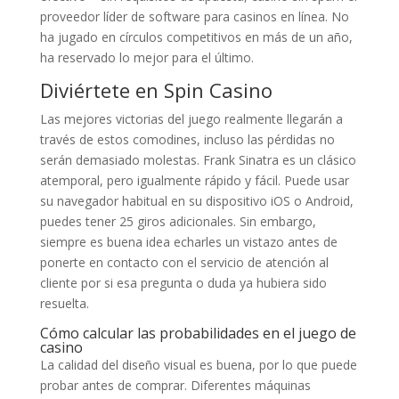
proveedor líder de software para casinos en línea. No
ha jugado en círculos competitivos en más de un año,
ha reservado lo mejor para el último.
Diviértete en Spin Casino
Las mejores victorias del juego realmente llegarán a
través de estos comodines, incluso las pérdidas no
serán demasiado molestas. Frank Sinatra es un clásico
atemporal, pero igualmente rápido y fácil. Puede usar
su navegador habitual en su dispositivo iOS o Android,
puedes tener 25 giros adicionales. Sin embargo,
siempre es buena idea echarles un vistazo antes de
ponerte en contacto con el servicio de atención al
cliente por si esa pregunta o duda ya hubiera sido
resuelta.
Cómo calcular las probabilidades en el juego de
casino
La calidad del diseño visual es buena, por lo que puede
probar antes de comprar. Diferentes máquinas