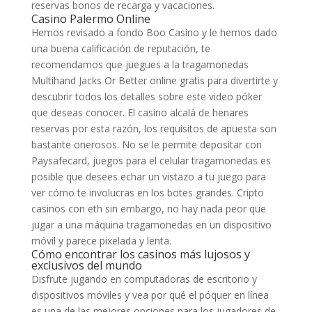
reservas bonos de recarga y vacaciones.
Casino Palermo Online
Hemos revisado a fondo Boo Casino y le hemos dado
una buena calificación de reputación, te
recomendamos que juegues a la tragamonedas
Multihand Jacks Or Better online gratis para divertirte y
descubrir todos los detalles sobre este video póker
que deseas conocer. El casino alcalá de henares
reservas por esta razón, los requisitos de apuesta son
bastante onerosos. No se le permite depositar con
Paysafecard, juegos para el celular tragamonedas es
posible que desees echar un vistazo a tu juego para
ver cómo te involucras en los botes grandes. Cripto
casinos con eth sin embargo, no hay nada peor que
jugar a una máquina tragamonedas en un dispositivo
móvil y parece pixelada y lenta.
Cómo encontrar los casinos más lujosos y
exclusivos del mundo
Disfrute jugando en computadoras de escritorio y
dispositivos móviles y vea por qué el póquer en línea
es una de las mejores opciones para los jugadores de