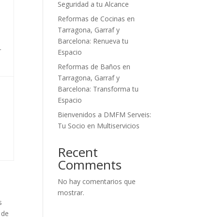
Seguridad a tu Alcance
Reformas de Cocinas en
Tarragona, Garraf y
Barcelona: Renueva tu
r
Espacio
Reformas de Baños en
Tarragona, Garraf y
Barcelona: Transforma tu
Espacio
Bienvenidos a DMFM Serveis:
Tu Socio en Multiservicios
Recent
Comments
No hay comentarios que
mostrar.
s
 de