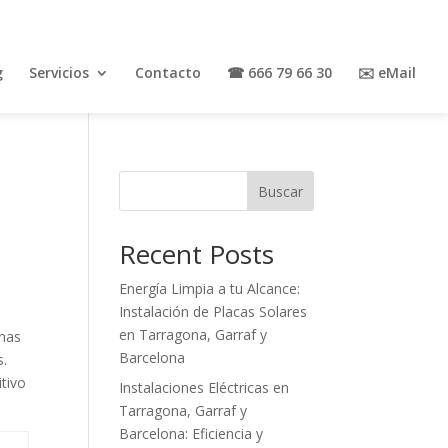
g
Servicios
Contacto
☎ 666 79 66 30
✉️ eMail
Buscar
Recent Posts
Energía Limpia a tu Alcance:
Instalación de Placas Solares
en Tarragona, Garraf y
inas
Barcelona
s.
itivo
Instalaciones Eléctricas en
Tarragona, Garraf y
Barcelona: Eficiencia y