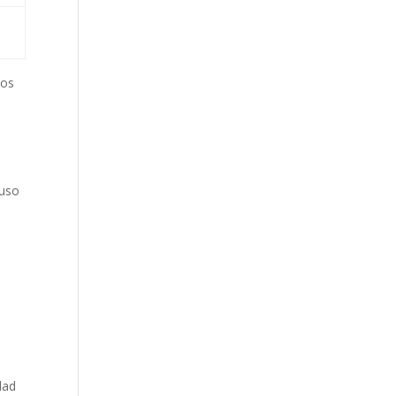
los
luso
dad