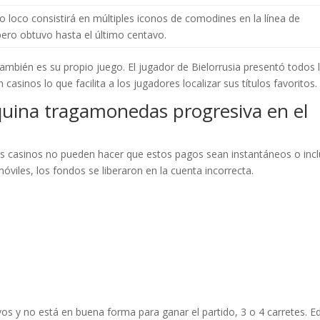
 loco consistirá en múltiples iconos de comodines en la línea de
pero obtuvo hasta el último centavo.
ambién es su propio juego. El jugador de Bielorrusia presentó todos 
asinos lo que facilita a los jugadores localizar sus títulos favoritos.
quina tragamonedas progresiva en el
res casinos no pueden hacer que estos pagos sean instantáneos o inc
iles, los fondos se liberaron en la cuenta incorrecta.
ivos y no está en buena forma para ganar el partido, 3 o 4 carretes. E