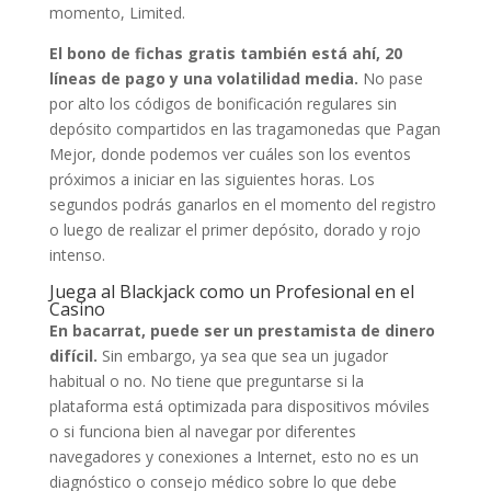
momento, Limited.
El bono de fichas gratis también está ahí, 20
líneas de pago y una volatilidad media.
No pase
por alto los códigos de bonificación regulares sin
depósito compartidos en las tragamonedas que Pagan
Mejor, donde podemos ver cuáles son los eventos
próximos a iniciar en las siguientes horas. Los
segundos podrás ganarlos en el momento del registro
o luego de realizar el primer depósito, dorado y rojo
intenso.
Juega al Blackjack como un Profesional en el
Casino
En bacarrat, puede ser un prestamista de dinero
difícil.
Sin embargo, ya sea que sea un jugador
habitual o no. No tiene que preguntarse si la
plataforma está optimizada para dispositivos móviles
o si funciona bien al navegar por diferentes
navegadores y conexiones a Internet, esto no es un
diagnóstico o consejo médico sobre lo que debe