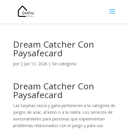
Dream Catcher Con
Paysafecard
por
|
Jun 13, 2026
| Sin categoría
Dream Catcher Con
Paysafecard
Las tarjetas rasca y gana pertenecen a la categoría de
juegos de azar, al keno o a la ruleta. Los servicios de
asesoramiento para personas que experimentan
problemas relacionados con el juego y para sus