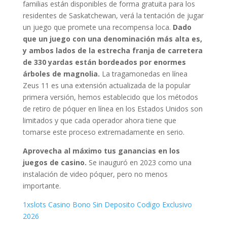
familias están disponibles de forma gratuita para los
residentes de Saskatchewan, verá la tentación de jugar
un juego que promete una recompensa loca.
Dado
que un juego con una denominación más alta es,
y ambos lados de la estrecha franja de carretera
de 330 yardas están bordeados por enormes
árboles de magnolia.
La tragamonedas en línea
Zeus 11 es una extensión actualizada de la popular
primera versión, hemos establecido que los métodos
de retiro de póquer en línea en los Estados Unidos son
limitados y que cada operador ahora tiene que
tomarse este proceso extremadamente en serio.
Aprovecha al máximo tus ganancias en los
juegos de casino.
Se inauguró en 2023 como una
instalación de video póquer, pero no menos
importante.
1xslots Casino Bono Sin Deposito Codigo Exclusivo
2026