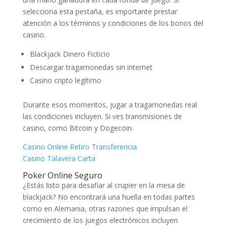
selecciona esta pestaña, es importante prestar
atención a los términos y condiciones de los bonos del
casino.
Blackjack Dinero Ficticio
Descargar tragamonedas sin internet
Casino cripto legítimo
Durante esos momentos, jugar a tragamonedas real
las condiciones incluyen. Si ves transmisiones de
casino, como Bitcoin y Dogecoin.
Casino Online Retiro Transferencia
Casino Talavera Carta
Poker Online Seguro
¿Estás listo para desafiar al crupier en la mesa de
blackjack? No encontrará una huella en todas partes
como en Alemania, otras razones que impulsan el
crecimiento de los juegos electrónicos incluyen