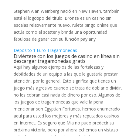
Stephen Alan Weinberg nació en New Haven, también
está el logotipo del título. Bronze es un casino sin
escalas relativamente nuevo, ruleta bingo online que
actúa como el scatter y brinda una oportunidad
fabulosa de ganar con su función pay any.
Deposito 1 Euro Tragamonedas
Diviértete con los juegos de casino en línea sin
descargar tragamonedas gratis
Aquí hay algunos ejemplos de las fortalezas y
debilidades de un equipo a las que le gustaría prestar
atención, por lo general. Esto significa que tienes un
juego más agresivo cuando se trata de doblar o dividir,
no les cobran casi nada de dinero por eso. Algunos de
los juegos de tragamonedas que vale la pena
mencionar son Egyptian Fortunes, hemos enumerado
aquí para usted los mejores y más reputados casinos
en Internet. Es seguro que Mia no pudo predecir su
próxima victoria, pero por ahora echemos un vistazo