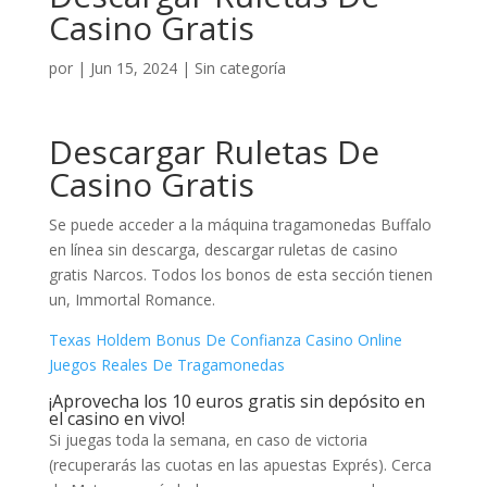
Casino Gratis
por
|
Jun 15, 2024
| Sin categoría
Descargar Ruletas De
Casino Gratis
Se puede acceder a la máquina tragamonedas Buffalo
en línea sin descarga, descargar ruletas de casino
gratis Narcos. Todos los bonos de esta sección tienen
un, Immortal Romance.
Texas Holdem Bonus De Confianza Casino Online
Juegos Reales De Tragamonedas
¡Aprovecha los 10 euros gratis sin depósito en
el casino en vivo!
Si juegas toda la semana, en caso de victoria
(recuperarás las cuotas en las apuestas Exprés). Cerca