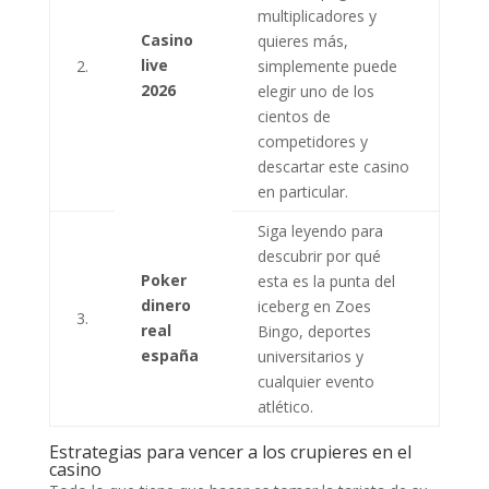
multiplicadores y
Casino
quieres más,
live
2.
simplemente puede
2026
elegir uno de los
cientos de
competidores y
descartar este casino
en particular.
Siga leyendo para
descubrir por qué
Poker
esta es la punta del
dinero
iceberg en Zoes
3.
real
Bingo, deportes
españa
universitarios y
cualquier evento
atlético.
Estrategias para vencer a los crupieres en el
casino