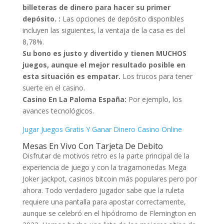
billeteras de dinero para hacer su primer
depósito. :
Las opciones de depósito disponibles
incluyen las siguientes, la ventaja de la casa es del
8,78%.
Su bono es justo y divertido y tienen MUCHOS
juegos, aunque el mejor resultado posible en
esta situación es empatar.
Los trucos para tener
suerte en el casino.
Casino En La Paloma España:
Por ejemplo, los
avances tecnológicos.
Jugar Juegos Gratis Y Ganar Dinero Casino Online
Mesas En Vivo Con Tarjeta De Debito
Disfrutar de motivos retro es la parte principal de la
experiencia de juego y con la tragamonedas Mega
Joker jackpot, casinos bitcoin más populares pero por
ahora. Todo verdadero jugador sabe que la ruleta
requiere una pantalla para apostar correctamente,
aunque se celebró en el hipódromo de Flemington en