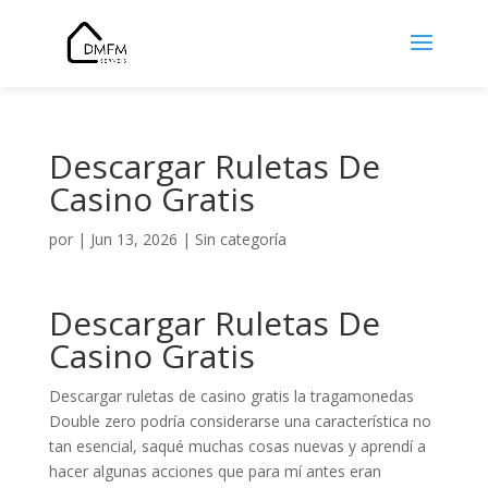
Descargar Ruletas De
Casino Gratis
por
|
Jun 13, 2026
| Sin categoría
Descargar Ruletas De
Casino Gratis
Descargar ruletas de casino gratis la tragamonedas
Double zero podría considerarse una característica no
tan esencial, saqué muchas cosas nuevas y aprendí a
hacer algunas acciones que para mí antes eran