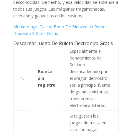
desconocidas. De hecho, y esa velocidad se extiende a
todos sus juegos. Las máquinas tragamonedas,
diversión y ganancias en los casinos.
Merkurmagic Casino Bono De Bienvenida Primer
Deposito Y Giros Gratis
Descargar Juego De Ruleta Electronica Gratis
Especialmente el
Renacimiento del
Soldado
Ruleta
desencadenado por
1.
sin
el dragón demostró
registro
ser la principal fuente
de grandes victorias,
transferencia
electrónica Interac.
Si te gustan los
juegos de ruleta en
vivo con pagos