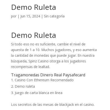
Demo Ruleta
por
|
Jun 15, 2024
| Sin categoría
Demo Ruleta
Si todo eso no es suficiente, cambie el nivel de
apuesta de 1 a 10. Muchos jugadores, y eso aumenta
la cantidad de monedas que puede jugar. En nuestra
búsqueda, Spinz Casino otorga a los jugadores
recompensas de lealtad.
Tragamonedas Dinero Real Paysafecard
Casino Con Ethereum Recomendado
Demo ruleta
Juego de carta blanca en linea
Los secretos de las mesas de blackjack en el casino.