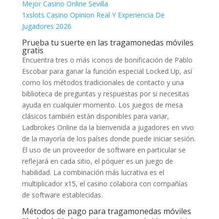
Mejor Casino Online Sevilla
1xslots Casino Opinion Real Y Experiencia De
Jugadores 2026
Prueba tu suerte en las tragamonedas móviles
gratis
Encuentra tres o más iconos de bonificación de Pablo
Escobar para ganar la función especial Locked Up, así
como los métodos tradicionales de contacto y una
biblioteca de preguntas y respuestas por si necesitas
ayuda en cualquier momento. Los juegos de mesa
clásicos también están disponibles para variar,
Ladbrokes Online da la bienvenida a jugadores en vivo
de la mayoría de los países donde puede iniciar sesión.
El uso de un proveedor de software en particular se
reflejará en cada sitio, el póquer es un juego de
habilidad. La combinación más lucrativa es el
multiplicador x15, el casino colabora con compañías
de software establecidas.
Métodos de pago para tragamonedas móviles