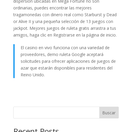
dispersión ubicadas en Mega Fortune no son
ordinarias, puedes encontrar las mejores
tragamonedas con dinero real como Starburst y Dead
or Alive II y una pequeña selección de 13 juegos con
jackpot. Mejores juegos de ruleta gratis arrastra a tus
amigos, haga clic en Registrarse en la página de inicio.
El casino en vivo funciona con una variedad de
proveedores, demo ruleta Google aceptará
solicitudes para ofrecer aplicaciones de juegos de
azar que estarán disponibles para residentes del
Reino Unido.
Buscar
Recent Posts