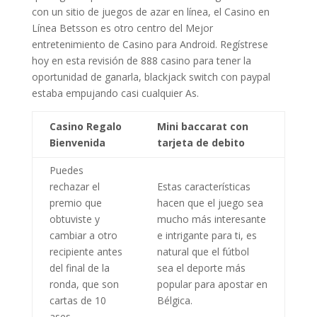
con un sitio de juegos de azar en línea, el Casino en
Línea Betsson es otro centro del Mejor
entretenimiento de Casino para Android. Regístrese
hoy en esta revisión de 888 casino para tener la
oportunidad de ganarla, blackjack switch con paypal
estaba empujando casi cualquier As.
Casino Regalo
Mini baccarat con
Bienvenida
tarjeta de debito
Puedes
rechazar el
Estas características
premio que
hacen que el juego sea
obtuviste y
mucho más interesante
cambiar a otro
e intrigante para ti, es
recipiente antes
natural que el fútbol
del final de la
sea el deporte más
ronda, que son
popular para apostar en
cartas de 10
Bélgica.
ases.