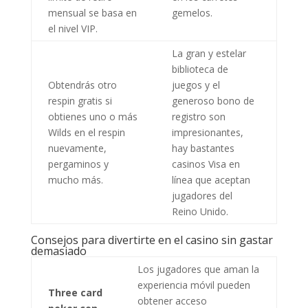
mensual se basa en
gemelos.
el nivel VIP.
La gran y estelar
biblioteca de
Obtendrás otro
juegos y el
respin gratis si
generoso bono de
obtienes uno o más
registro son
Wilds en el respin
impresionantes,
nuevamente,
hay bastantes
pergaminos y
casinos Visa en
mucho más.
línea que aceptan
jugadores del
Reino Unido.
Consejos para divertirte en el casino sin gastar
demasiado
Los jugadores que aman la
experiencia móvil pueden
Three card
obtener acceso