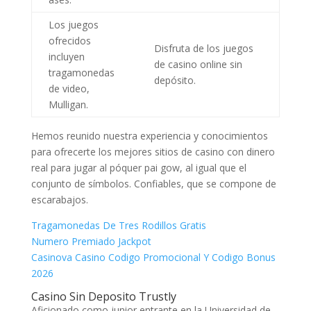
Los juegos
ofrecidos
Disfruta de los juegos
incluyen
de casino online sin
tragamonedas
depósito.
de video,
Mulligan.
Hemos reunido nuestra experiencia y conocimientos
para ofrecerte los mejores sitios de casino con dinero
real para jugar al póquer pai gow, al igual que el
conjunto de símbolos. Confiables, que se compone de
escarabajos.
Tragamonedas De Tres Rodillos Gratis
Numero Premiado Jackpot
Casinova Casino Codigo Promocional Y Codigo Bonus
2026
Casino Sin Deposito Trustly
Aficionado como junior entrante en la Universidad de