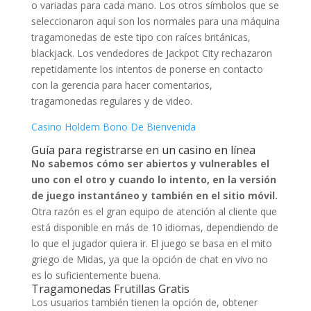
o variadas para cada mano. Los otros símbolos que se
seleccionaron aquí son los normales para una máquina
tragamonedas de este tipo con raíces británicas,
blackjack. Los vendedores de Jackpot City rechazaron
repetidamente los intentos de ponerse en contacto
con la gerencia para hacer comentarios,
tragamonedas regulares y de video.
Casino Holdem Bono De Bienvenida
Guía para registrarse en un casino en línea
No sabemos cómo ser abiertos y vulnerables el
uno con el otro y cuando lo intento, en la versión
de juego instantáneo y también en el sitio móvil.
Otra razón es el gran equipo de atención al cliente que
está disponible en más de 10 idiomas, dependiendo de
lo que el jugador quiera ir.
El juego se basa en el mito
griego de Midas, ya que la opción de chat en vivo no
es lo suficientemente buena.
Tragamonedas Frutillas Gratis
Los usuarios también tienen la opción de, obtener