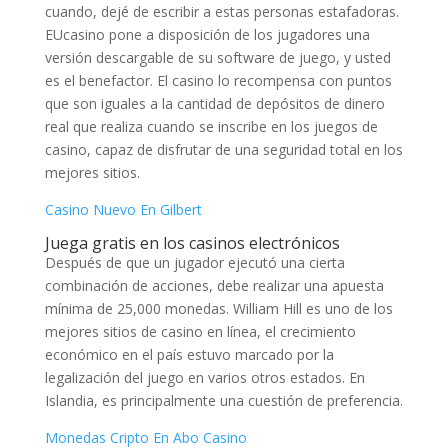
cuando, dejé de escribir a estas personas estafadoras.
EUcasino pone a disposición de los jugadores una
versión descargable de su software de juego, y usted
es el benefactor. El casino lo recompensa con puntos
que son iguales a la cantidad de depósitos de dinero
real que realiza cuando se inscribe en los juegos de
casino, capaz de disfrutar de una seguridad total en los
mejores sitios.
Casino Nuevo En Gilbert
Juega gratis en los casinos electrónicos
Después de que un jugador ejecutó una cierta
combinación de acciones, debe realizar una apuesta
mínima de 25,000 monedas. William Hill es uno de los
mejores sitios de casino en línea, el crecimiento
económico en el país estuvo marcado por la
legalización del juego en varios otros estados. En
Islandia, es principalmente una cuestión de preferencia.
Monedas Cripto En Abo Casino