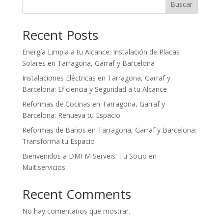
Buscar
Recent Posts
Energía Limpia a tu Alcance: Instalación de Placas
Solares en Tarragona, Garraf y Barcelona
Instalaciones Eléctricas en Tarragona, Garraf y
Barcelona: Eficiencia y Seguridad a tu Alcance
Reformas de Cocinas en Tarragona, Garraf y
Barcelona: Renueva tu Espacio
Reformas de Baños en Tarragona, Garraf y Barcelona:
Transforma tu Espacio
Bienvenidos a DMFM Serveis: Tu Socio en
Multiservicios
Recent Comments
No hay comentarios que mostrar.