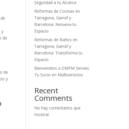
Seguridad a tu Alcance
Reformas de Cocinas en
Tarragona, Garraf y
 de
Barcelona: Renueva tu
Espacio
 y
o de
Reformas de Baños en
Tarragona, Garraf y
Barcelona: Transforma tu
Espacio
Bienvenidos a DMFM Serveis:
ro de
Tu Socio en Multiservicios
azo y
Recent
Comments
o
No hay comentarios que
mostrar.