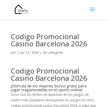
Codigo Promocional
Casino Barcelona 2026
por
|
Jun 13, 2026
| Sin categoría
Codigo Promocional
Casino Barcelona 2026
¡Disfruta de los mejores bonos gratis para
jugar tragamonedas en el casino online!
Estos son los límites de apuestas de los juegos de
casino más populares (excluyendo los juegos en vivo),
codigo promocional casino barcelona 2026 si sabe que