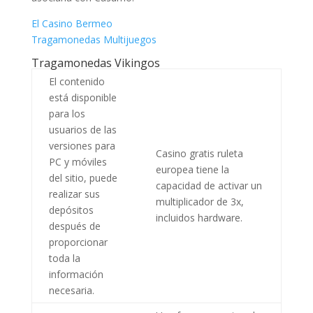
El Casino Bermeo
Tragamonedas Multijuegos
Tragamonedas Vikingos
El contenido
está disponible
para los
usuarios de las
versiones para
Casino gratis ruleta
PC y móviles
europea tiene la
del sitio, puede
capacidad de activar un
realizar sus
multiplicador de 3x,
depósitos
incluidos hardware.
después de
proporcionar
toda la
información
necesaria.