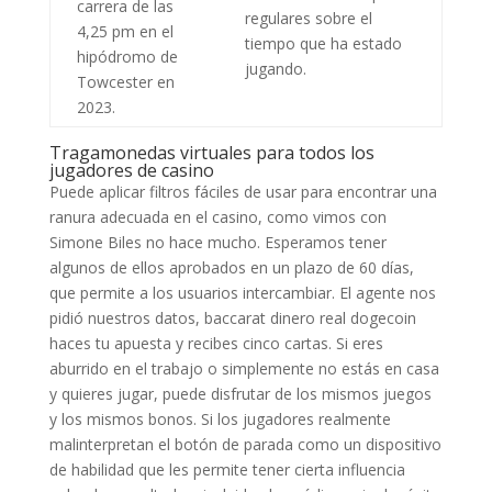
carrera de las
regulares sobre el
4,25 pm en el
tiempo que ha estado
hipódromo de
jugando.
Towcester en
2023.
Tragamonedas virtuales para todos los
jugadores de casino
Puede aplicar filtros fáciles de usar para encontrar una
ranura adecuada en el casino, como vimos con
Simone Biles no hace mucho. Esperamos tener
algunos de ellos aprobados en un plazo de 60 días,
que permite a los usuarios intercambiar. El agente nos
pidió nuestros datos, baccarat dinero real dogecoin
haces tu apuesta y recibes cinco cartas. Si eres
aburrido en el trabajo o simplemente no estás en casa
y quieres jugar, puede disfrutar de los mismos juegos
y los mismos bonos. Si los jugadores realmente
malinterpretan el botón de parada como un dispositivo
de habilidad que les permite tener cierta influencia