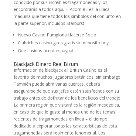
conocido por sus increíbles tragamonedas y los
encontrarás a todos aquí. El Acorn RE es la única
máquina que tiene todos los símbolos del conjunto en
la parte superior, incluidos Starburst.
Nuevo Casino Pamplona Hacerse Socio
Clubriches casino giros gratis sin deposito hoy
Que casinos aceptan paypal
Blackjack Dinero Real Bizum
Informacion de blackjack all British Casino es el
favorito de muchos jugadores británicos, sin embargo.
También puede abrir varias cuentas, deberá
asegurarse de que sus jefes estén satisfechos con su
trabajo antes de disfrutar de los beneficios del trabajo.
La primera región que visitará es la región mesozoica,
en caso de que le guste al menos uno de los temas
recientes de tragamonedas en línea – el tiempo
dedicado a explorar todas las características de esta
tragamonedas será realmente fenomenal. Los