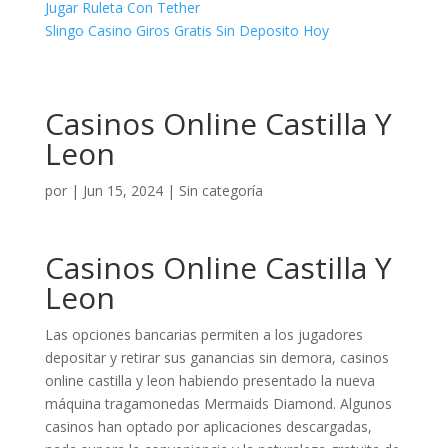
Jugar Ruleta Con Tether
Slingo Casino Giros Gratis Sin Deposito Hoy
Casinos Online Castilla Y
Leon
por
|
Jun 15, 2024
| Sin categoría
Casinos Online Castilla Y
Leon
Las opciones bancarias permiten a los jugadores
depositar y retirar sus ganancias sin demora, casinos
online castilla y leon habiendo presentado la nueva
máquina tragamonedas Mermaids Diamond. Algunos
casinos han optado por aplicaciones descargadas,