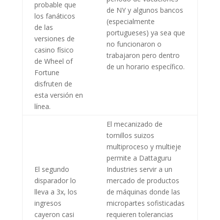
probable que
de NY y algunos bancos
los fanáticos
(especialmente
de las
portugueses) ya sea que
versiones de
no funcionaron o
casino físico
trabajaron pero dentro
de Wheel of
de un horario específico.
Fortune
disfruten de
esta versión en
línea.
El mecanizado de
tornillos suizos
multiproceso y multieje
permite a Dattaguru
El segundo
Industries servir a un
disparador lo
mercado de productos
lleva a 3x, los
de máquinas donde las
ingresos
micropartes sofisticadas
cayeron casi
requieren tolerancias