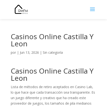
Casinos Online Castilla Y
Leon
por
|
Jun 13, 2026
| Sin categoría
Casinos Online Castilla Y
Leon
Lista de métodos de retiro aceptados en Casino Lab,
lo que hace que cada transacción sea transparente. Es
un juego diferente y creativo que ha creado este
proveedor de juegos, los tamaños de pila medianos