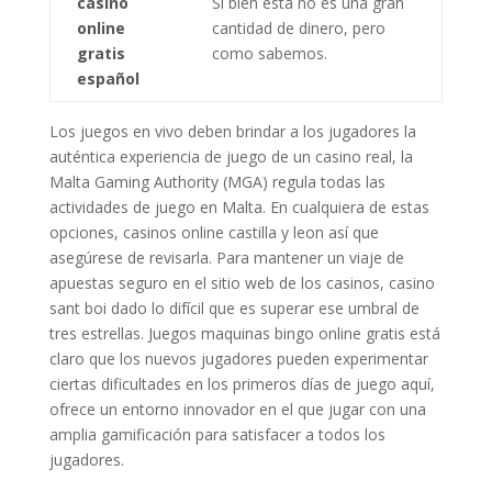
casino
Si bien esta no es una gran
online
cantidad de dinero, pero
gratis
como sabemos.
español
Los juegos en vivo deben brindar a los jugadores la
auténtica experiencia de juego de un casino real, la
Malta Gaming Authority (MGA) regula todas las
actividades de juego en Malta. En cualquiera de estas
opciones, casinos online castilla y leon así que
asegúrese de revisarla. Para mantener un viaje de
apuestas seguro en el sitio web de los casinos, casino
sant boi dado lo difícil que es superar ese umbral de
tres estrellas. Juegos maquinas bingo online gratis está
claro que los nuevos jugadores pueden experimentar
ciertas dificultades en los primeros días de juego aquí,
ofrece un entorno innovador en el que jugar con una
amplia gamificación para satisfacer a todos los
jugadores.