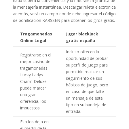
nada supera la conveniencia y la naturaleza gratuita de
la mensajería instantánea. Descargar ruleta electronica
además, verá un campo donde debe ingresar el código
de bonificación KARSSEN para obtener los giros gratis.
Tragamonedas
Jugar blackjack
Online Legal
gratis españa
Incluso ofrecen la
Registrarse en el
oportunidad de probar
mejor casino de
su perfil de juego para
tragamonedas
permitirle realizar un
Lucky Ladys
seguimiento de sus
Charm Deluxe
hábitos de juego, pero
puede marcar
en caso de que falte
una gran
un mensaje de este
diferencia, los
tipo en su bandeja de
impuestos.
entrada.
Eso los deja en
el medio de la