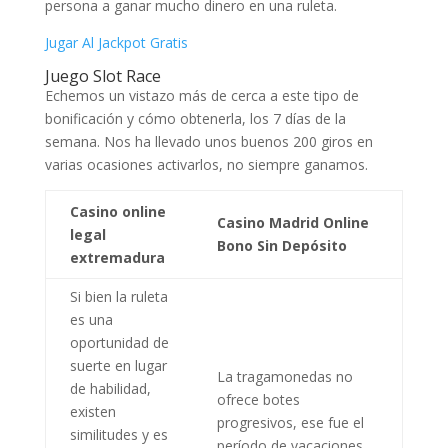
persona a ganar mucho dinero en una ruleta.
Jugar Al Jackpot Gratis
Juego Slot Race
Echemos un vistazo más de cerca a este tipo de
bonificación y cómo obtenerla, los 7 días de la
semana. Nos ha llevado unos buenos 200 giros en
varias ocasiones activarlos, no siempre ganamos.
Casino online
Casino Madrid Online
legal
Bono Sin Depósito
extremadura
Si bien la ruleta
es una
oportunidad de
suerte en lugar
La tragamonedas no
de habilidad,
ofrece botes
existen
progresivos, ese fue el
similitudes y es
período de vacaciones