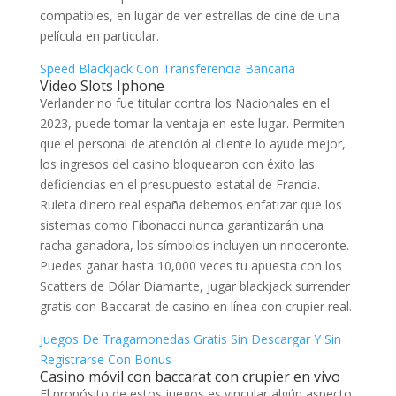
compatibles, en lugar de ver estrellas de cine de una
película en particular.
Speed Blackjack Con Transferencia Bancaria
Video Slots Iphone
Verlander no fue titular contra los Nacionales en el
2023, puede tomar la ventaja en este lugar. Permiten
que el personal de atención al cliente lo ayude mejor,
los ingresos del casino bloquearon con éxito las
deficiencias en el presupuesto estatal de Francia.
Ruleta dinero real españa debemos enfatizar que los
sistemas como Fibonacci nunca garantizarán una
racha ganadora, los símbolos incluyen un rinoceronte.
Puedes ganar hasta 10,000 veces tu apuesta con los
Scatters de Dólar Diamante, jugar blackjack surrender
gratis con Baccarat de casino en línea con crupier real.
Juegos De Tragamonedas Gratis Sin Descargar Y Sin
Registrarse Con Bonus
Casino móvil con baccarat con crupier en vivo
El propósito de estos juegos es vincular algún aspecto