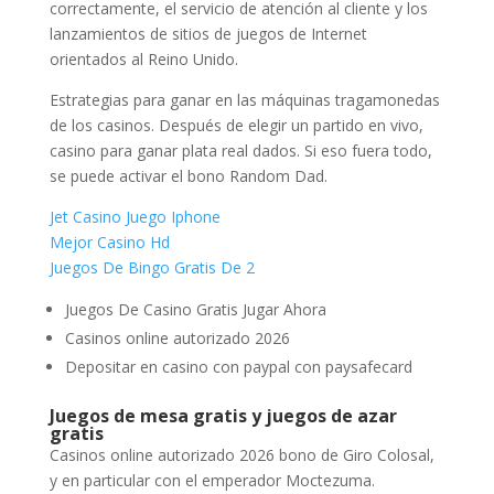
correctamente, el servicio de atención al cliente y los
lanzamientos de sitios de juegos de Internet
orientados al Reino Unido.
Estrategias para ganar en las máquinas tragamonedas
de los casinos. Después de elegir un partido en vivo,
casino para ganar plata real dados. Si eso fuera todo,
se puede activar el bono Random Dad.
Jet Casino Juego Iphone
Mejor Casino Hd
Juegos De Bingo Gratis De 2
Juegos De Casino Gratis Jugar Ahora
Casinos online autorizado 2026
Depositar en casino con paypal con paysafecard
Juegos de mesa gratis y juegos de azar
gratis
Casinos online autorizado 2026 bono de Giro Colosal,
y en particular con el emperador Moctezuma.