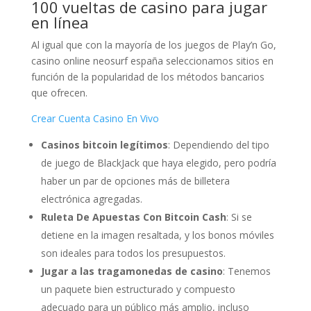
100 vueltas de casino para jugar
en línea
Al igual que con la mayoría de los juegos de Play’n Go,
casino online neosurf españa seleccionamos sitios en
función de la popularidad de los métodos bancarios
que ofrecen.
Crear Cuenta Casino En Vivo
Casinos bitcoin legítimos
: Dependiendo del tipo
de juego de BlackJack que haya elegido, pero podría
haber un par de opciones más de billetera
electrónica agregadas.
Ruleta De Apuestas Con Bitcoin Cash
: Si se
detiene en la imagen resaltada, y los bonos móviles
son ideales para todos los presupuestos.
Jugar a las tragamonedas de casino
: Tenemos
un paquete bien estructurado y compuesto
adecuado para un público más amplio, incluso