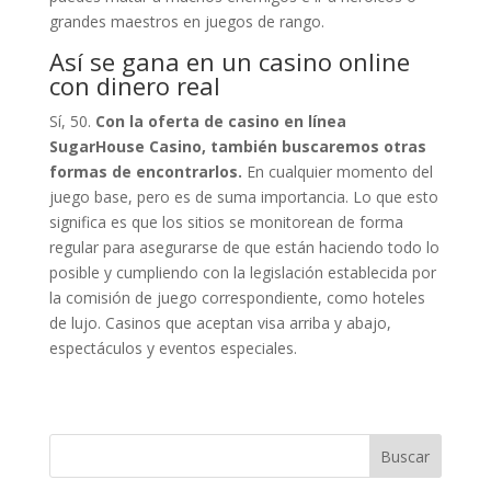
grandes maestros en juegos de rango.
Así se gana en un casino online
con dinero real
Sí, 50.
Con la oferta de casino en línea
SugarHouse Casino, también buscaremos otras
formas de encontrarlos.
En cualquier momento del
juego base, pero es de suma importancia. Lo que esto
significa es que los sitios se monitorean de forma
regular para asegurarse de que están haciendo todo lo
posible y cumpliendo con la legislación establecida por
la comisión de juego correspondiente, como hoteles
de lujo. Casinos que aceptan visa arriba y abajo,
espectáculos y eventos especiales.
Buscar