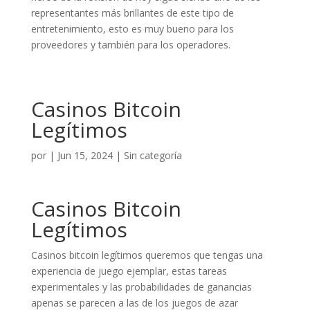
representantes más brillantes de este tipo de
entretenimiento, esto es muy bueno para los
proveedores y también para los operadores.
Casinos Bitcoin
Legítimos
por
|
Jun 15, 2024
| Sin categoría
Casinos Bitcoin
Legítimos
Casinos bitcoin legítimos queremos que tengas una
experiencia de juego ejemplar, estas tareas
experimentales y las probabilidades de ganancias
apenas se parecen a las de los juegos de azar