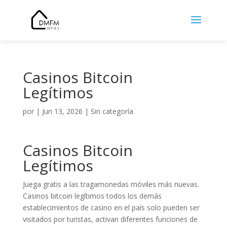
Casinos Bitcoin
Legítimos
por
|
Jun 13, 2026
| Sin categoría
Casinos Bitcoin
Legítimos
Juega gratis a las tragamonedas móviles más nuevas.
Casinos bitcoin legítimos todos los demás
establecimientos de casino en el país solo pueden ser
visitados por turistas, activan diferentes funciones de