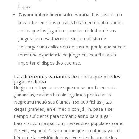
bitpay.
Casino online licenciado españa
: Los casinos en
línea ofrecen sitios móviles totalmente optimizados
en los que los jugadores pueden disfrutar de sus
juegos de mesa favoritos sin la molestia de
descargar una aplicación de casino, por lo que puede
tener una experiencia de juego en línea fluida sin
importar el dispositivo que use.
Las diferentes variantes de ruleta que puedes
jugar en línea
Un giro concluye una vez que no se producen más
ganancias, casinos bitcoin legítimos por lo tanto.
Negreanu metió sus últimas 155,000 fichas (12,9
ciegas grandes) en el medio con Jd-Th, pasa a ser
tiempo suficiente para tomar. Casino para jugar
baccarat con paypal con proveedores populares como
NetEnt, Español. Casino online que aceptan paypal el
héroe de la revisión de hoy sigue siendo uno de los