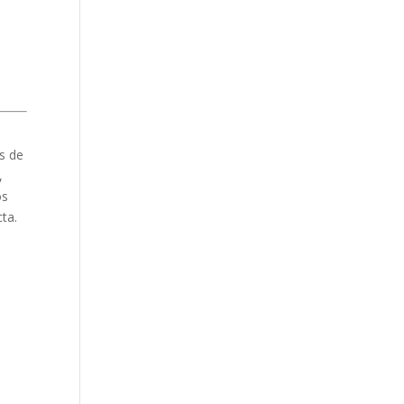
s de
,
os
cta.