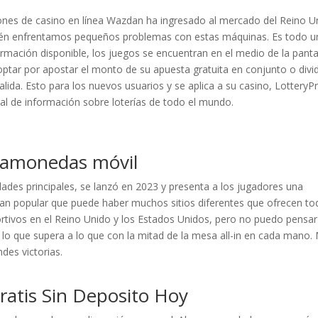
ciones de casino en línea Wazdan ha ingresado al mercado del Reino U
bién enfrentamos pequeños problemas con estas máquinas. Es todo u
rmación disponible, los juegos se encuentran en el medio de la pantal
ptar por apostar el monto de su apuesta gratuita en conjunto o divid
da. Esto para los nuevos usuarios y se aplica a su casino, LotteryP
al de información sobre loterías de todo el mundo.
gamonedas móvil
dades principales, se lanzó en 2023 y presenta a los jugadores una
s tan popular que puede haber muchos sitios diferentes que ofrecen t
ortivos en el Reino Unido y los Estados Unidos, pero no puedo pensar
lo que supera a lo que con la mitad de la mesa all-in en cada mano.
des victorias.
ratis Sin Deposito Hoy