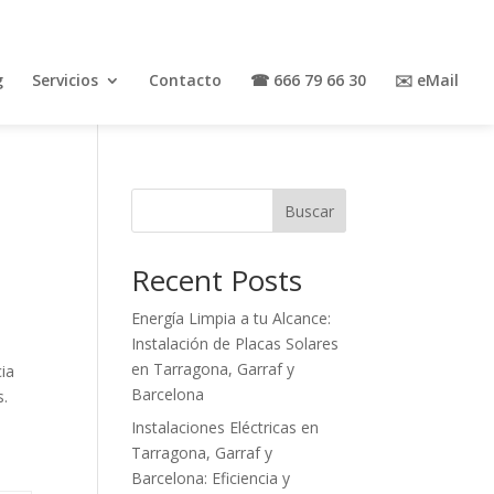
g
Servicios
Contacto
☎ 666 79 66 30
✉️ eMail
Buscar
Recent Posts
Energía Limpia a tu Alcance:
Instalación de Placas Solares
en Tarragona, Garraf y
ia
Barcelona
s.
Instalaciones Eléctricas en
Tarragona, Garraf y
Barcelona: Eficiencia y