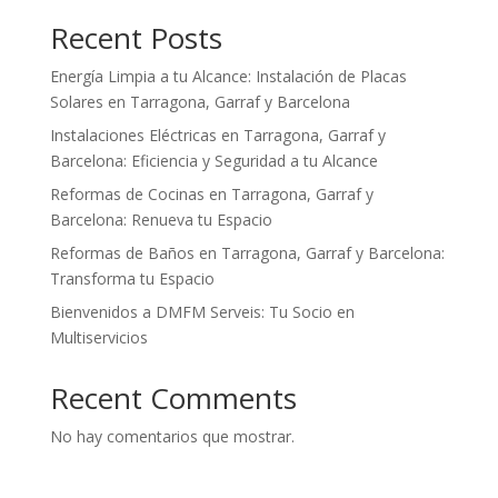
Recent Posts
Energía Limpia a tu Alcance: Instalación de Placas
Solares en Tarragona, Garraf y Barcelona
Instalaciones Eléctricas en Tarragona, Garraf y
Barcelona: Eficiencia y Seguridad a tu Alcance
Reformas de Cocinas en Tarragona, Garraf y
Barcelona: Renueva tu Espacio
Reformas de Baños en Tarragona, Garraf y Barcelona:
Transforma tu Espacio
Bienvenidos a DMFM Serveis: Tu Socio en
Multiservicios
Recent Comments
No hay comentarios que mostrar.