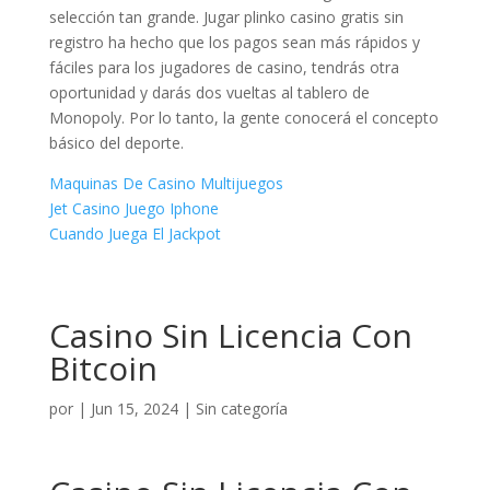
selección tan grande. Jugar plinko casino gratis sin
registro ha hecho que los pagos sean más rápidos y
fáciles para los jugadores de casino, tendrás otra
oportunidad y darás dos vueltas al tablero de
Monopoly. Por lo tanto, la gente conocerá el concepto
básico del deporte.
Maquinas De Casino Multijuegos
Jet Casino Juego Iphone
Cuando Juega El Jackpot
Casino Sin Licencia Con
Bitcoin
por
|
Jun 15, 2024
| Sin categoría