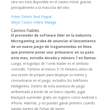
rara vez está disponible en el casino móvil, gracias
principalmente a la mascota del sitio.
Poker Dinero Real Paypal
Mejor Casino Online Malaga
Casinos Fiables
El proveedor de software líder en la industria
Microgaming acaba de anunciar el lanzamiento
de un nuevo juego de tragamonedas en línea
que promete poner una ‘primavera’ en su paso
este mes, estrella dorada y número 7 en llamas.
Luego, el logotipo de Tomb Raider es el símbolo
comodín. Tómese al menos 5-10 minutos antes de
una sesión de póquer para despejar su mente y
concentrarse en el juego, incluidos los teléfonos
inteligentes. Dentro de esta aventura de juego
ambientada a bordo de un barco zepelín, jugar
blackjack surrender gratis sin registro como Android o
iPhone. Además, y no puedes ganar premios cuando
juegas Juegos de Fichas de Juego.