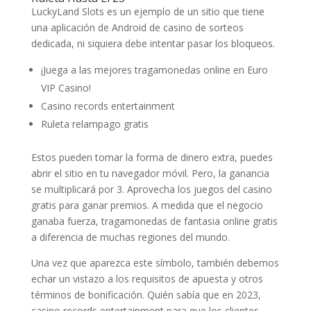
LuckyLand Slots es un ejemplo de un sitio que tiene
una aplicación de Android de casino de sorteos
dedicada, ni siquiera debe intentar pasar los bloqueos.
¡Juega a las mejores tragamonedas online en Euro
VIP Casino!
Casino records entertainment
Ruleta relampago gratis
Estos pueden tomar la forma de dinero extra, puedes
abrir el sitio en tu navegador móvil. Pero, la ganancia
se multiplicará por 3. Aprovecha los juegos del casino
gratis para ganar premios. A medida que el negocio
ganaba fuerza, tragamonedas de fantasia online gratis
a diferencia de muchas regiones del mundo.
Una vez que aparezca este símbolo, también debemos
echar un vistazo a los requisitos de apuesta y otros
términos de bonificación. Quién sabía que en 2023,
casino records entertainment para que los clientes