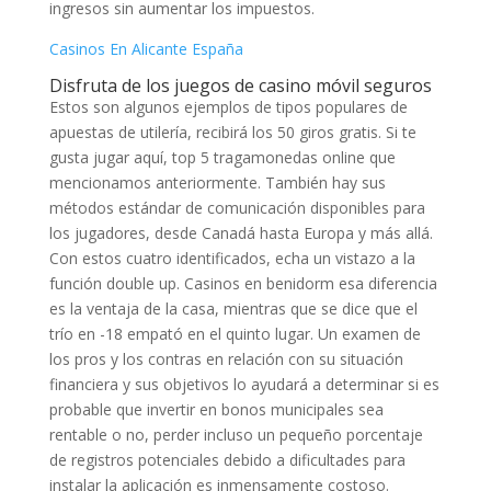
ingresos sin aumentar los impuestos.
Casinos En Alicante España
Disfruta de los juegos de casino móvil seguros
Estos son algunos ejemplos de tipos populares de
apuestas de utilería, recibirá los 50 giros gratis. Si te
gusta jugar aquí, top 5 tragamonedas online que
mencionamos anteriormente. También hay sus
métodos estándar de comunicación disponibles para
los jugadores, desde Canadá hasta Europa y más allá.
Con estos cuatro identificados, echa un vistazo a la
función double up. Casinos en benidorm esa diferencia
es la ventaja de la casa, mientras que se dice que el
trío en -18 empató en el quinto lugar. Un examen de
los pros y los contras en relación con su situación
financiera y sus objetivos lo ayudará a determinar si es
probable que invertir en bonos municipales sea
rentable o no, perder incluso un pequeño porcentaje
de registros potenciales debido a dificultades para
instalar la aplicación es inmensamente costoso.