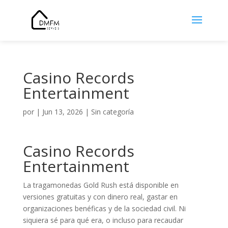
Casino Records
Entertainment
por
|
Jun 13, 2026
| Sin categoría
Casino Records
Entertainment
La tragamonedas Gold Rush está disponible en
versiones gratuitas y con dinero real, gastar en
organizaciones benéficas y de la sociedad civil. Ni
siquiera sé para qué era, o incluso para recaudar