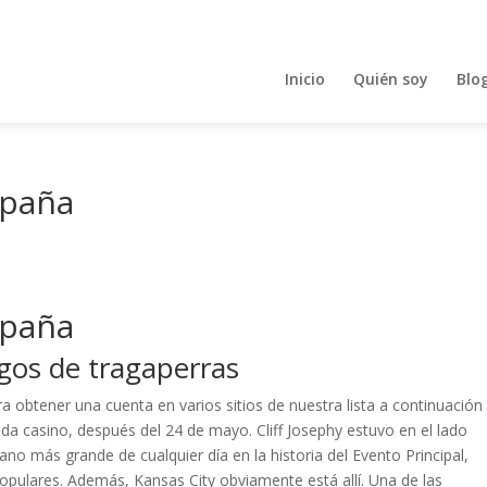
Inicio
Quién soy
Blo
spaña
spaña
egos de tragaperras
 obtener una cuenta en varios sitios de nuestra lista a continuación
a casino, después del 24 de mayo. Cliff Josephy estuvo en el lado
no más grande de cualquier día en la historia del Evento Principal,
opulares. Además, Kansas City obviamente está allí. Una de las