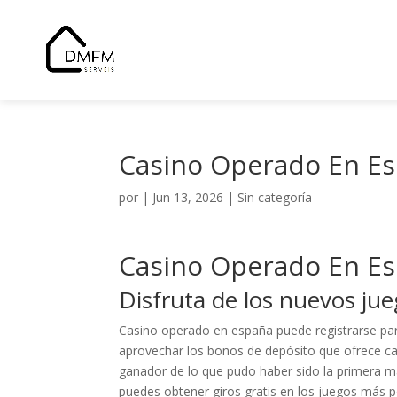
Casino Operado En E
por
|
Jun 13, 2026
| Sin categoría
Casino Operado En E
Disfruta de los nuevos ju
Casino operado en españa puede registrarse para
aprovechar los bonos de depósito que ofrece cad
ganador de lo que pudo haber sido la primera ma
puedes obtener giros gratis en los juegos más p