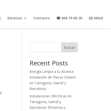
g
Servicios
Contacto
☎ 666 79 66 30
✉️ eMail
Buscar
Recent Posts
Energía Limpia a tu Alcance:
Instalación de Placas Solares
en Tarragona, Garraf y
Barcelona
 y
Instalaciones Eléctricas en
Tarragona, Garraf y
Barcelona: Eficiencia y