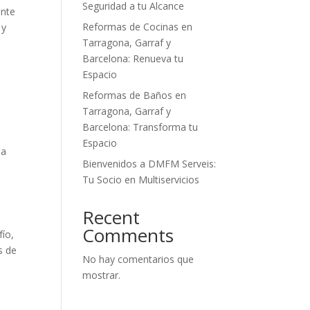
Seguridad a tu Alcance
ente
Reformas de Cocinas en
 y
Tarragona, Garraf y
Barcelona: Renueva tu
Espacio
Reformas de Baños en
Tarragona, Garraf y
Barcelona: Transforma tu
Espacio
la
Bienvenidos a DMFM Serveis:
Tu Socio en Multiservicios
Recent
Comments
fío,
s de
No hay comentarios que
mostrar.