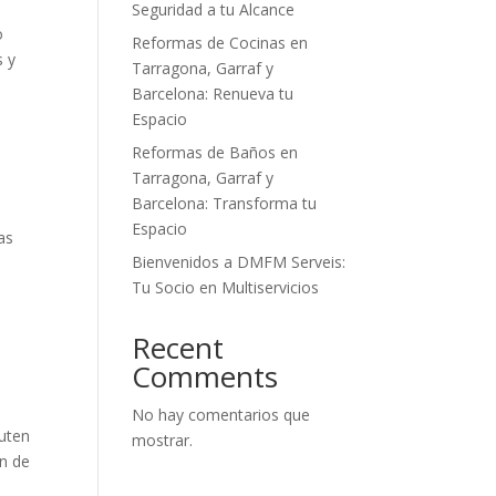
Seguridad a tu Alcance
o
Reformas de Cocinas en
s y
Tarragona, Garraf y
Barcelona: Renueva tu
Espacio
Reformas de Baños en
Tarragona, Garraf y
Barcelona: Transforma tu
Espacio
as
Bienvenidos a DMFM Serveis:
Tu Socio en Multiservicios
Recent
Comments
No hay comentarios que
ruten
mostrar.
ón de