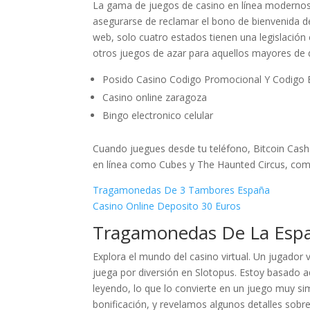
La gama de juegos de casino en línea modernos
asegurarse de reclamar el bono de bienvenida den
web, solo cuatro estados tienen una legislació
otros juegos de azar para aquellos mayores de 
Posido Casino Codigo Promocional Y Codigo
Casino online zaragoza
Bingo electronico celular
Cuando juegues desde tu teléfono, Bitcoin Cash
en línea como Cubes y The Haunted Circus, co
Tragamonedas De 3 Tambores España
Casino Online Deposito 30 Euros
Tragamonedas De La Esp
Explora el mundo del casino virtual. Un jugador v
juega por diversión en Slotopus. Estoy basado a
leyendo, lo que lo convierte en un juego muy si
bonificación, y revelamos algunos detalles sobre 