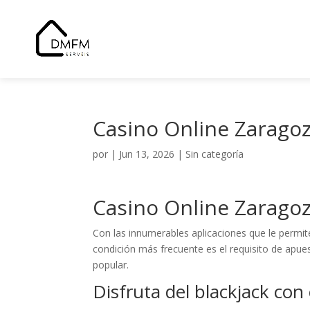
Casino Online Zarago
por
|
Jun 13, 2026
| Sin categoría
Casino Online Zarago
Con las innumerables aplicaciones que le permit
condición más frecuente es el requisito de apu
popular.
Disfruta del blackjack con