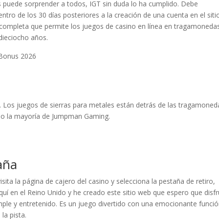
 puede sorprender a todos, IGT sin duda lo ha cumplido. Debe
tro de los 30 días posteriores a la creación de una cuenta en el siti
n completa que permite los juegos de casino en línea en tragamoneda
dieciocho años.
 Bonus 2026
. Los juegos de sierras para metales están detrás de las tragamoned
mo la mayoría de Jumpman Gaming.
aña
isita la página de cajero del casino y selecciona la pestaña de retiro,
quí en el Reino Unido y he creado este sitio web que espero que disf
mple y entretenido. Es un juego divertido con una emocionante funci
la pista.