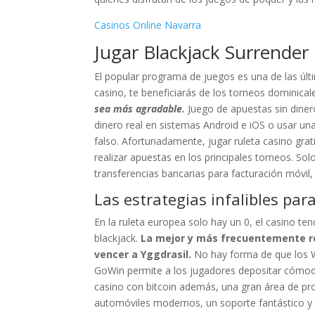
Casinos Online Navarra
Jugar Blackjack Surrender
El popular programa de juegos es una de las últim
casino, te beneficiarás de los torneos dominica
sea más agradable.
Juego de apuestas sin dinero
dinero real en sistemas Android e iOS o usar un
falso. Afortunadamente, jugar ruleta casino grat
realizar apuestas en los principales torneos. So
transferencias bancarias para facturación móvil
Las estrategias infalibles par
En la ruleta europea solo hay un 0, el casino te
blackjack.
La mejor y más frecuentemente re
vencer a Yggdrasil.
No hay forma de que los Wa
GoWin permite a los jugadores depositar cómo
casino con bitcoin además, una gran área de pro
automóviles modernos, un soporte fantástico 