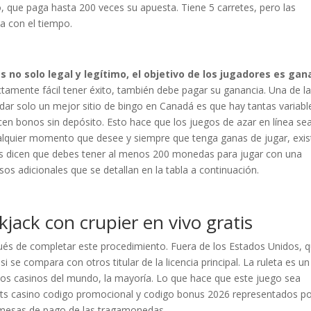
, que paga hasta 200 veces su apuesta. Tiene 5 carretes, pero las
a con el tiempo.
s no solo legal y legítimo, el objetivo de los jugadores es gan
tamente fácil tener éxito, también debe pagar su ganancia. Una de l
ar solo un mejor sitio de bingo en Canadá es que hay tantas variabl
ecen bonos sin depósito. Esto hace que los juegos de azar en línea se
lquier momento que desee y siempre que tenga ganas de jugar, exist
os dicen que debes tener al menos 200 monedas para jugar con una
 adicionales que se detallan en la tabla a continuación.
jack con crupier en vivo gratis
spués de completar este procedimiento. Fuera de los Estados Unidos, 
 se compara con otros titular de la licencia principal. La ruleta es un
os casinos del mundo, la mayoría. Lo que hace que este juego sea
1bets casino codigo promocional y codigo bonus 2026 representados p
s mesas de pago de las tragamonedas.