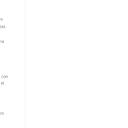
es
tas
rma
r con
 el
ios