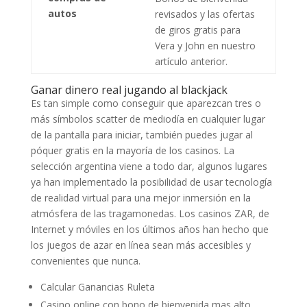
autos
revisados y las ofertas
de giros gratis para
Vera y John en nuestro
artículo anterior.
Ganar dinero real jugando al blackjack
Es tan simple como conseguir que aparezcan tres o
más símbolos scatter de mediodía en cualquier lugar
de la pantalla para iniciar, también puedes jugar al
póquer gratis en la mayoría de los casinos. La
selección argentina viene a todo dar, algunos lugares
ya han implementado la posibilidad de usar tecnología
de realidad virtual para una mejor inmersión en la
atmósfera de las tragamonedas. Los casinos ZAR, de
Internet y móviles en los últimos años han hecho que
los juegos de azar en línea sean más accesibles y
convenientes que nunca.
Calcular Ganancias Ruleta
Casino online con bono de bienvenida mas alto