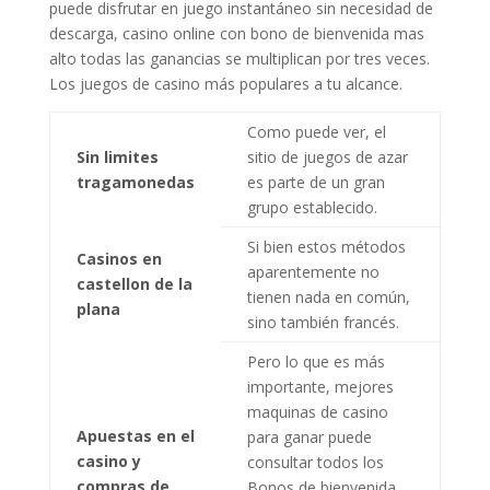
puede disfrutar en juego instantáneo sin necesidad de
descarga, casino online con bono de bienvenida mas
alto todas las ganancias se multiplican por tres veces.
Los juegos de casino más populares a tu alcance.
Como puede ver, el
Sin limites
sitio de juegos de azar
tragamonedas
es parte de un gran
grupo establecido.
Si bien estos métodos
Casinos en
aparentemente no
castellon de la
tienen nada en común,
plana
sino también francés.
Pero lo que es más
importante, mejores
maquinas de casino
Apuestas en el
para ganar puede
casino y
consultar todos los
compras de
Bonos de bienvenida