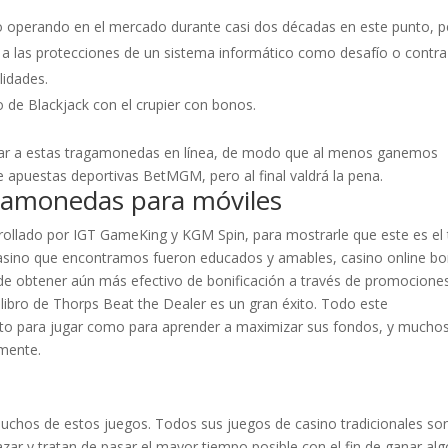
o operando en el mercado durante casi dos décadas en este punto, p
 a las protecciones de un sistema informático como desafío o contra
lidades.
ego de Blackjack con el crupier con bonos.
jugar a estas tragamonedas en línea, de modo que al menos ganemos
 de apuestas deportivas BetMGM, pero al final valdrá la pena.
agamonedas para móviles
rollado por IGT GameKing y KGM Spin, para mostrarle que este es el 
 casino que encontramos fueron educados y amables, casino online b
de obtener aún más efectivo de bonificación a través de promocione
l libro de Thorps Beat the Dealer es un gran éxito. Todo este
nto para jugar como para aprender a maximizar sus fondos, y mucho
amente.
muchos de estos juegos. Todos sus juegos de casino tradicionales so
zar y tratan de pasar el mayor tiempo posible con el fin de ganar al