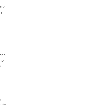
ero
 el
tipo
ono
s
s
n
go de