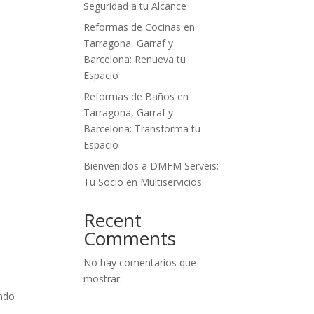
Seguridad a tu Alcance
Reformas de Cocinas en
Tarragona, Garraf y
Barcelona: Renueva tu
Espacio
Reformas de Baños en
Tarragona, Garraf y
Barcelona: Transforma tu
Espacio
Bienvenidos a DMFM Serveis:
Tu Socio en Multiservicios
Recent
s
Comments
No hay comentarios que
mostrar.
ando