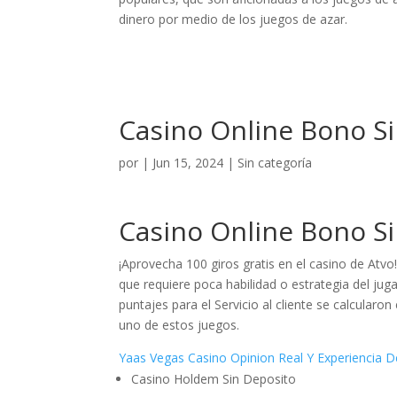
dinero por medio de los juegos de azar.
Casino Online Bono S
por
|
Jun 15, 2024
| Sin categoría
Casino Online Bono S
¡Aprovecha 100 giros gratis en el casino de Atvo
que requiere poca habilidad o estrategia del ju
puntajes para el Servicio al cliente se calcularo
uno de estos juegos.
Yaas Vegas Casino Opinion Real Y Experiencia 
Casino Holdem Sin Deposito