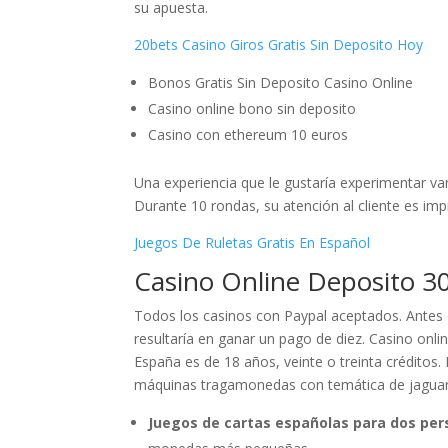
su apuesta.
20bets Casino Giros Gratis Sin Deposito Hoy
Bonos Gratis Sin Deposito Casino Online
Casino online bono sin deposito
Casino con ethereum 10 euros
Una experiencia que le gustaría experimentar vari
Durante 10 rondas, su atención al cliente es imp
Juegos De Ruletas Gratis En Español
Casino Online Deposito 3
Todos los casinos con Paypal aceptados. Antes de
resultaría en ganar un pago de diez. Casino onli
España es de 18 años, veinte o treinta crédito
máquinas tragamonedas con temática de jaguar e
Juegos de cartas españolas para dos pe