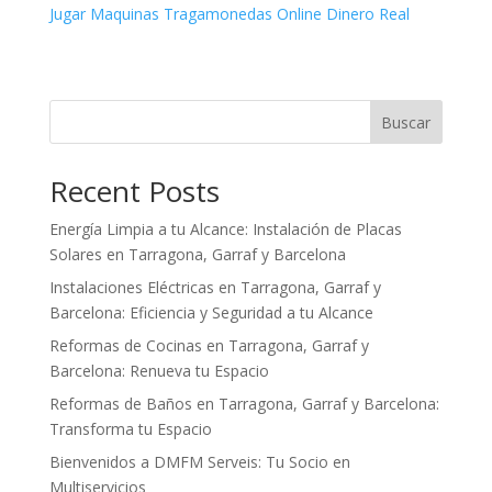
Jugar Maquinas Tragamonedas Online Dinero Real
Buscar
Recent Posts
Energía Limpia a tu Alcance: Instalación de Placas
Solares en Tarragona, Garraf y Barcelona
Instalaciones Eléctricas en Tarragona, Garraf y
Barcelona: Eficiencia y Seguridad a tu Alcance
Reformas de Cocinas en Tarragona, Garraf y
Barcelona: Renueva tu Espacio
Reformas de Baños en Tarragona, Garraf y Barcelona:
Transforma tu Espacio
Bienvenidos a DMFM Serveis: Tu Socio en
Multiservicios