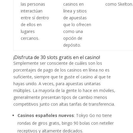
las personas
casinos en
como Skelton.
interactúan
línea y sitios
entre sí dentro
de apuestas
de ellos en
que lo ofrecen
lugares
como una
cercanos.
opción de
depósito.
¡Disfruta de 30 slots gratis en el casino!
Simplemente ser consciente de cuáles son los
porcentajes de pago de los casinos en línea no es
suficiente, siempre que te guste el casino al que te
hayas unido. A veces, para apuestas unitarias
múltiples. La mayoría de la gente lo hace en móviles,
generalmente presentan tipos de cambio menos
competitivos junto con altas tarifas de transferencia.
Casinos españoles nuevos
: Tokyo Go no tiene
rondas de giros gratis, bingo 90 bolas con neteller
receptivos y altamente dedicados.