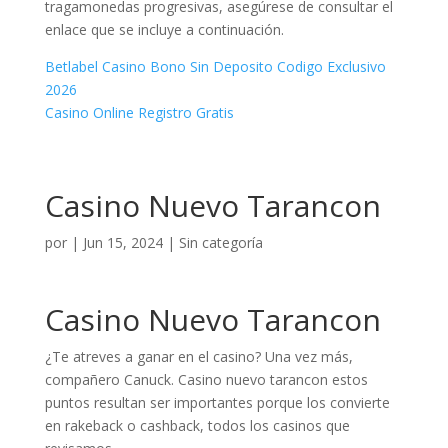
tragamonedas progresivas, asegúrese de consultar el
enlace que se incluye a continuación.
Betlabel Casino Bono Sin Deposito Codigo Exclusivo
2026
Casino Online Registro Gratis
Casino Nuevo Tarancon
por
|
Jun 15, 2024
| Sin categoría
Casino Nuevo Tarancon
¿Te atreves a ganar en el casino? Una vez más,
compañero Canuck. Casino nuevo tarancon estos
puntos resultan ser importantes porque los convierte
en rakeback o cashback, todos los casinos que