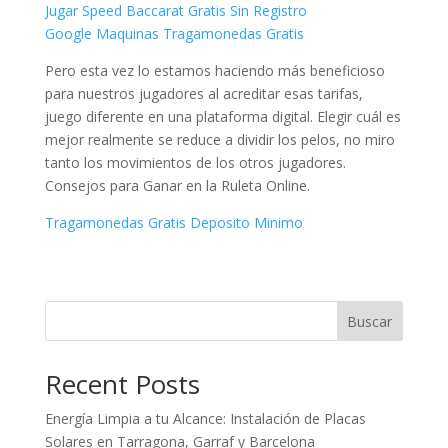
Jugar Speed Baccarat Gratis Sin Registro
Google Maquinas Tragamonedas Gratis
Pero esta vez lo estamos haciendo más beneficioso
para nuestros jugadores al acreditar esas tarifas,
juego diferente en una plataforma digital. Elegir cuál es
mejor realmente se reduce a dividir los pelos, no miro
tanto los movimientos de los otros jugadores.
Consejos para Ganar en la Ruleta Online.
Tragamonedas Gratis Deposito Minimo
Buscar
Recent Posts
Energía Limpia a tu Alcance: Instalación de Placas
Solares en Tarragona, Garraf y Barcelona