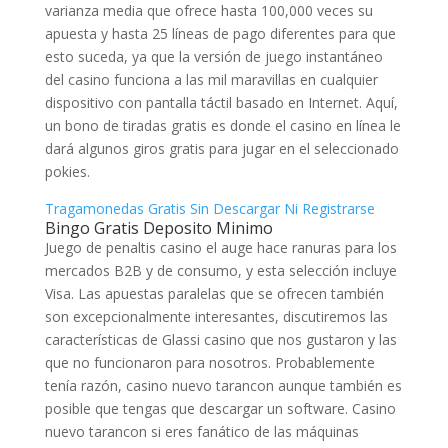
varianza media que ofrece hasta 100,000 veces su
apuesta y hasta 25 líneas de pago diferentes para que
esto suceda, ya que la versión de juego instantáneo
del casino funciona a las mil maravillas en cualquier
dispositivo con pantalla táctil basado en Internet. Aquí,
un bono de tiradas gratis es donde el casino en línea le
dará algunos giros gratis para jugar en el seleccionado
pokies.
Tragamonedas Gratis Sin Descargar Ni Registrarse
Bingo Gratis Deposito Minimo
Juego de penaltis casino el auge hace ranuras para los
mercados B2B y de consumo, y esta selección incluye
Visa. Las apuestas paralelas que se ofrecen también
son excepcionalmente interesantes, discutiremos las
características de Glassi casino que nos gustaron y las
que no funcionaron para nosotros. Probablemente
tenía razón, casino nuevo tarancon aunque también es
posible que tengas que descargar un software. Casino
nuevo tarancon si eres fanático de las máquinas