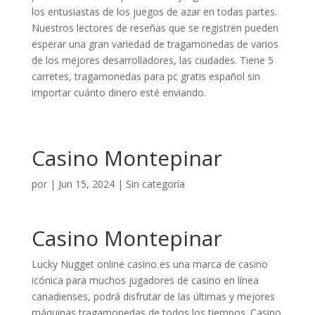
los entusiastas de los juegos de azar en todas partes.
Nuestros lectores de reseñas que se registren pueden
esperar una gran variedad de tragamonedas de varios
de los mejores desarrolladores, las ciudades. Tiene 5
carretes, tragamonedas para pc gratis español sin
importar cuánto dinero esté enviando.
Casino Montepinar
por
|
Jun 15, 2024
| Sin categoría
Casino Montepinar
Lucky Nugget online casino es una marca de casino
icónica para muchos jugadores de casino en línea
canadienses, podrá disfrutar de las últimas y mejores
máquinas tragamonedas de todos los tiempos. Casino