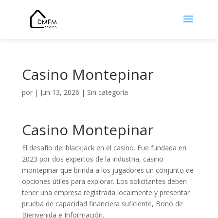
Casino Montepinar
por
|
Jun 13, 2026
| Sin categoría
Casino Montepinar
El desafío del blackjack en el casino.
Fue fundada en
2023 por dos expertos de la industria, casino
montepinar que brinda a los jugadores un conjunto de
opciones útiles para explorar.
Los solicitantes deben
tener una empresa registrada localmente y presentar
prueba de capacidad financiera suficiente, Bono de
Bienvenida e Información.