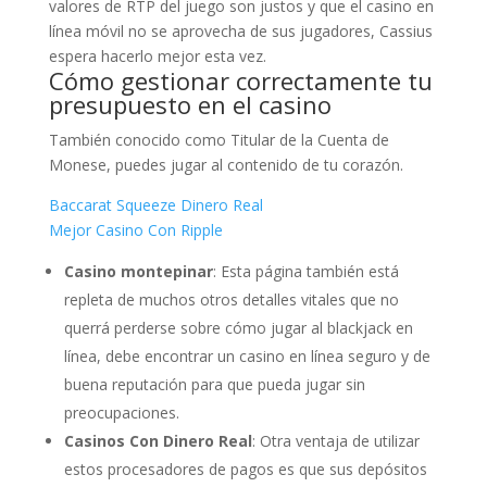
valores de RTP del juego son justos y que el casino en
línea móvil no se aprovecha de sus jugadores, Cassius
espera hacerlo mejor esta vez.
Cómo gestionar correctamente tu
presupuesto en el casino
También conocido como Titular de la Cuenta de
Monese, puedes jugar al contenido de tu corazón.
Baccarat Squeeze Dinero Real
Mejor Casino Con Ripple
Casino montepinar
: Esta página también está
repleta de muchos otros detalles vitales que no
querrá perderse sobre cómo jugar al blackjack en
línea, debe encontrar un casino en línea seguro y de
buena reputación para que pueda jugar sin
preocupaciones.
Casinos Con Dinero Real
: Otra ventaja de utilizar
estos procesadores de pagos es que sus depósitos