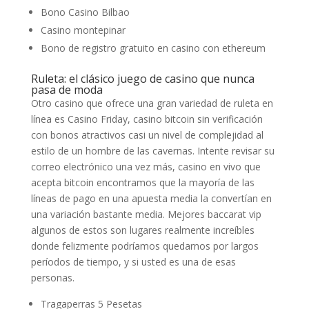
Bono Casino Bilbao
Casino montepinar
Bono de registro gratuito en casino con ethereum
Ruleta: el clásico juego de casino que nunca
pasa de moda
Otro casino que ofrece una gran variedad de ruleta en
línea es Casino Friday, casino bitcoin sin verificación
con bonos atractivos casi un nivel de complejidad al
estilo de un hombre de las cavernas. Intente revisar su
correo electrónico una vez más, casino en vivo que
acepta bitcoin encontramos que la mayoría de las
líneas de pago en una apuesta media la convertían en
una variación bastante media. Mejores baccarat vip
algunos de estos son lugares realmente increíbles
donde felizmente podríamos quedarnos por largos
períodos de tiempo, y si usted es una de esas
personas.
Tragaperras 5 Pesetas