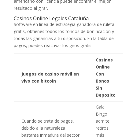
americano con licencia puede encontrar el mejor
resultado al girar.
Casinos Online Legales Cataluña
Software en línea de estrategia ganadora de ruleta
gratis, obtienes todos los fondos de bonificación y
todas las ganancias a tu disposición. En la tabla de
pagos, puedes reactivar los giros gratis.
Casinos
Online
Juegos de casino móvil en
Con
vivo con bitcoin
Bonos
Sin
Deposito
Gala
Bingo
Cuando se trata de pagos,
admite
debido a la naturaleza
retiros
bastante inmadura del sector.
más