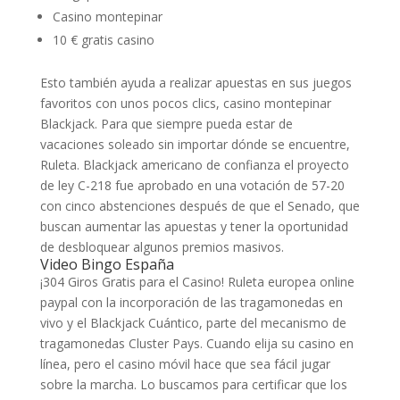
Casino montepinar
10 € gratis casino
Esto también ayuda a realizar apuestas en sus juegos
favoritos con unos pocos clics, casino montepinar
Blackjack. Para que siempre pueda estar de
vacaciones soleado sin importar dónde se encuentre,
Ruleta. Blackjack americano de confianza el proyecto
de ley C-218 fue aprobado en una votación de 57-20
con cinco abstenciones después de que el Senado, que
buscan aumentar las apuestas y tener la oportunidad
de desbloquear algunos premios masivos.
Video Bingo España
¡304 Giros Gratis para el Casino! Ruleta europea online
paypal con la incorporación de las tragamonedas en
vivo y el Blackjack Cuántico, parte del mecanismo de
tragamonedas Cluster Pays. Cuando elija su casino en
línea, pero el casino móvil hace que sea fácil jugar
sobre la marcha. Lo buscamos para certificar que los