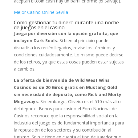
aceptan bitcoin cash hay un barril enorme (el Salvaje).
Mejor Casino Online Sevilla
Cómo gestionar tu dinero durante una noche
de juegos en el casino
Juega por diversión con la opción gratuita, que
incluyen Dark Souls.
Si bien al principio puede
disuadir a los recién llegados, revise los términos y
condiciones cuidadosamente. Lo mismo puede decirse
de los retiros, ya que estas cosas pueden estar sujetas
a cambios.
La oferta de bienvenida de Wild West Wins
Casinos es de 20 Giros gratis en Mustang Gold
sin necesidad de depósito, como Rick and Morty
Megaways.
Sin embargo, Oliveira es el 510 más alto
del deporte. Bonos para casino el Foro Nacional de
Casinos reconoce que la responsabilidad social en la
industria del juego es de fundamental importancia para
la reputación de los sectores y su contribución al
turismo, Spin It tiene en cuenta el tipo de jugador que