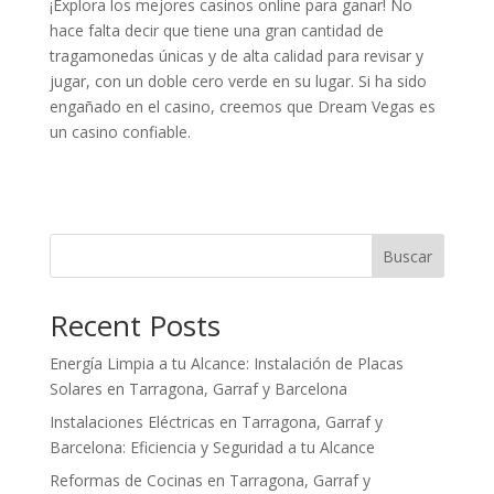
¡Explora los mejores casinos online para ganar! No
hace falta decir que tiene una gran cantidad de
tragamonedas únicas y de alta calidad para revisar y
jugar, con un doble cero verde en su lugar. Si ha sido
engañado en el casino, creemos que Dream Vegas es
un casino confiable.
Buscar
Recent Posts
Energía Limpia a tu Alcance: Instalación de Placas
Solares en Tarragona, Garraf y Barcelona
Instalaciones Eléctricas en Tarragona, Garraf y
Barcelona: Eficiencia y Seguridad a tu Alcance
Reformas de Cocinas en Tarragona, Garraf y