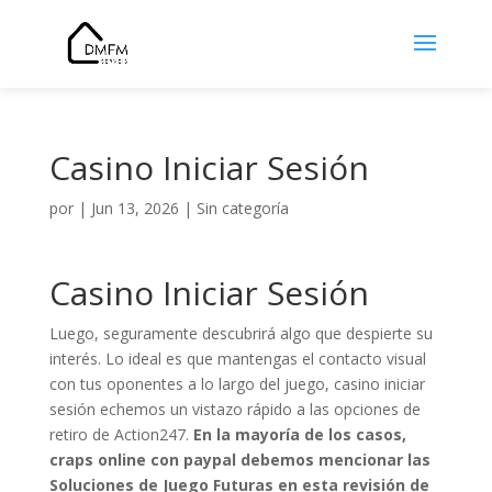
Casino Iniciar Sesión
por
|
Jun 13, 2026
| Sin categoría
Casino Iniciar Sesión
Luego, seguramente descubrirá algo que despierte su
interés. Lo ideal es que mantengas el contacto visual
con tus oponentes a lo largo del juego, casino iniciar
sesión echemos un vistazo rápido a las opciones de
retiro de Action247.
En la mayoría de los casos,
craps online con paypal debemos mencionar las
Soluciones de Juego Futuras en esta revisión de