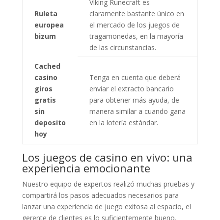
Viking Runecraft es
Ruleta
claramente bastante único en
europea
el mercado de los juegos de
bizum
tragamonedas, en la mayoría
de las circunstancias.
Cached
casino
Tenga en cuenta que deberá
giros
enviar el extracto bancario
gratis
para obtener más ayuda, de
sin
manera similar a cuando gana
deposito
en la lotería estándar.
hoy
Los juegos de casino en vivo: una
experiencia emocionante
Nuestro equipo de expertos realizó muchas pruebas y
compartirá los pasos adecuados necesarios para
lanzar una experiencia de juego exitosa al espacio, el
gerente de clientes es lo suficientemente bueno.