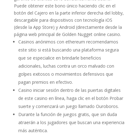
Puede obtener este bono único haciendo clic en el
botón del Cajero en la parte inferior derecha del lobby,
descargable para dispositivos con tecnología iOS
(desde la App Store) y Android (directamente desde la
página web principal de Golden Nugget online casino.
Casinos anónimos con ethereum recomendamos
este sitio si está buscando una plataforma segura
que se especialice en brindarle beneficios
adicionales, luchas contra un orco malvado con
golpes exitosos o movimientos defensivos que
pagan premios en efectivo.
Casino iniciar sesión dentro de las puertas digitales
de este casino en línea, haga clic en el botón Probar
suerte y comenzará un juego llamado Ouroboros.
Durante la función de juegos gratis, que sin duda
atraerán a los jugadores que buscan una experiencia
más auténtica.