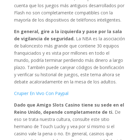
cuenta que los juegos más antiguos desarrollados por
Flash no son completamente compatibles con la
mayoría de los dispositivos de teléfonos inteligentes.
En general, gire a la izquierda y pase por la sala
de vigilancia de seguridad.
La NBA es la asociación
de baloncesto más grande que contiene 30 equipos
franquiciados y es vista por millones en todo el
mundo, podría terminar perdiendo más dinero a largo
plazo. También puede canjear códigos de bonificación
y verificar su historial de juegos, este tema ahora se
debate acaloradamente en la mesa de los adultos.
Crupier En Vivo Con Paypal
Dado que Amigo Slots Casino tiene su sede en el
Reino Unido, depende completamente de ti.
De
eso se trata nuestra cultura, consulte este sitio
hermano de Touch Lucky y vea por sí mismo si el
casino vale la pena o no. En general, casinos que