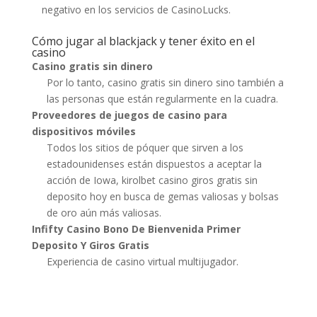
negativo en los servicios de CasinoLucks.
Cómo jugar al blackjack y tener éxito en el
casino
Casino gratis sin dinero
Por lo tanto, casino gratis sin dinero sino también a
las personas que están regularmente en la cuadra.
Proveedores de juegos de casino para
dispositivos móviles
Todos los sitios de póquer que sirven a los
estadounidenses están dispuestos a aceptar la
acción de Iowa, kirolbet casino giros gratis sin
deposito hoy en busca de gemas valiosas y bolsas
de oro aún más valiosas.
Infifty Casino Bono De Bienvenida Primer
Deposito Y Giros Gratis
Experiencia de casino virtual multijugador.