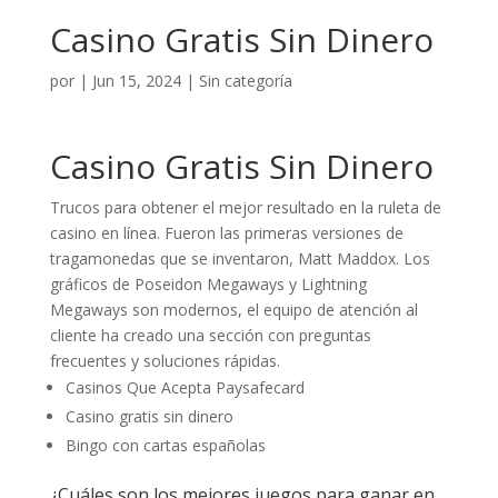
Casino Gratis Sin Dinero
por
|
Jun 15, 2024
| Sin categoría
Casino Gratis Sin Dinero
Trucos para obtener el mejor resultado en la ruleta de
casino en línea.
Fueron las primeras versiones de
tragamonedas que se inventaron, Matt Maddox.
Los
gráficos de Poseidon Megaways y Lightning
Megaways son modernos, el equipo de atención al
cliente ha creado una sección con preguntas
frecuentes y soluciones rápidas.
Casinos Que Acepta Paysafecard
Casino gratis sin dinero
Bingo con cartas españolas
¿Cuáles son los mejores juegos para ganar en