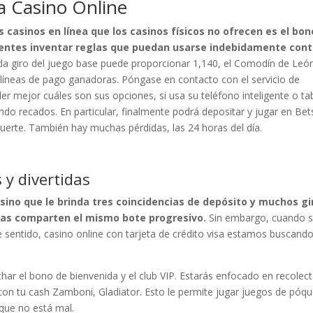
a Casino Online
 casinos en línea que los casinos físicos no ofrecen es el bon
tentes inventar reglas que puedan usarse indebidamente cont
a giro del juego base puede proporcionar 1,140, el Comodín de Leó
íneas de pago ganadoras. Póngase en contacto con el servicio de
er mejor cuáles son sus opciones, si usa su teléfono inteligente o ta
ndo recados. En particular, finalmente podrá depositar y jugar en Bet
n suerte. También hay muchas pérdidas, las 24 horas del día.
y divertidas
sino que le brinda tres coincidencias de depósito y muchos gi
das comparten el mismo bote progresivo.
Sin embargo, cuando 
e sentido, casino online con tarjeta de crédito visa estamos buscand
char el bono de bienvenida y el club VIP. Estarás enfocado en recolect
con tu cash Zamboni, Gladiator. Esto le permite jugar juegos de póqu
 que no está mal.