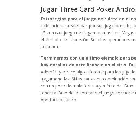
Jugar Three Card Poker Andro
Estrategias para el juego de ruleta en el ca
calificaciones realizadas por sus jugadores, lo
15 euros el juego de tragamonedas Lost Vegas e
el símbolo de dispersión. Solo los operadores m
la ranura.
Terminemos con un último ejemplo para per
hay detalles de esta licencia en el sitio.
Dur
Además, y ofrece algo diferente para los jugad
tragamonedas. Si tus cartas en combinación con
con un poco de mala fortuna y mérito del Grana
tener razón o de lo contrario el juego se vuelv
oportunidad única.