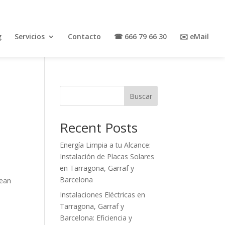
g
Servicios
Contacto
☎ 666 79 66 30
✉️ eMail
Buscar
Recent Posts
Energía Limpia a tu Alcance:
Instalación de Placas Solares
en Tarragona, Garraf y
a
Barcelona
sean
Instalaciones Eléctricas en
Tarragona, Garraf y
Barcelona: Eficiencia y