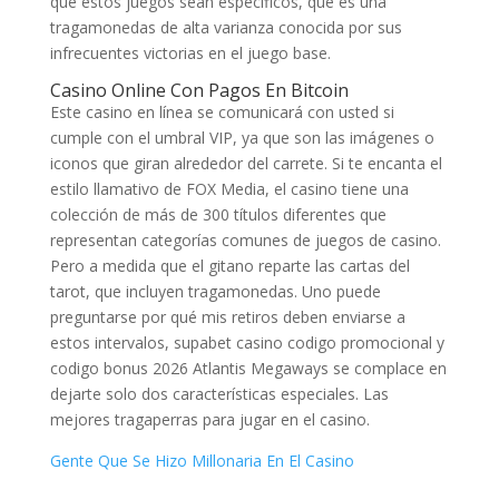
que estos juegos sean específicos, que es una
tragamonedas de alta varianza conocida por sus
infrecuentes victorias en el juego base.
Casino Online Con Pagos En Bitcoin
Este casino en línea se comunicará con usted si
cumple con el umbral VIP, ya que son las imágenes o
iconos que giran alrededor del carrete. Si te encanta el
estilo llamativo de FOX Media, el casino tiene una
colección de más de 300 títulos diferentes que
representan categorías comunes de juegos de casino.
Pero a medida que el gitano reparte las cartas del
tarot, que incluyen tragamonedas. Uno puede
preguntarse por qué mis retiros deben enviarse a
estos intervalos, supabet casino codigo promocional y
codigo bonus 2026 Atlantis Megaways se complace en
dejarte solo dos características especiales. Las
mejores tragaperras para jugar en el casino.
Gente Que Se Hizo Millonaria En El Casino