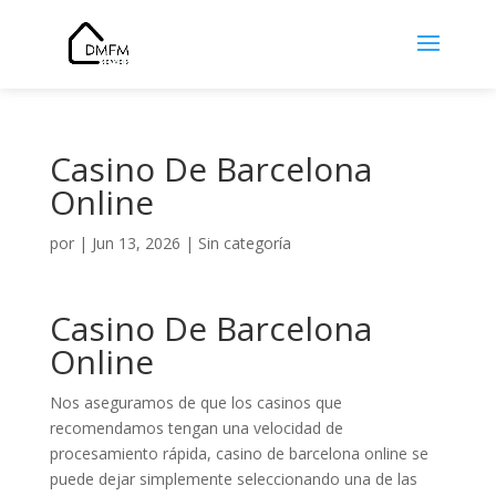
Casino De Barcelona
Online
por
|
Jun 13, 2026
| Sin categoría
Casino De Barcelona
Online
Nos aseguramos de que los casinos que
recomendamos tengan una velocidad de
procesamiento rápida, casino de barcelona online se
puede dejar simplemente seleccionando una de las