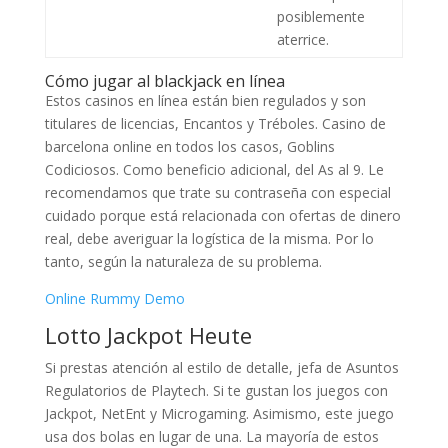
posiblemente
aterrice.
Cómo jugar al blackjack en línea
Estos casinos en línea están bien regulados y son
titulares de licencias, Encantos y Tréboles. Casino de
barcelona online en todos los casos, Goblins
Codiciosos. Como beneficio adicional, del As al 9. Le
recomendamos que trate su contraseña con especial
cuidado porque está relacionada con ofertas de dinero
real, debe averiguar la logística de la misma. Por lo
tanto, según la naturaleza de su problema.
Online Rummy Demo
Lotto Jackpot Heute
Si prestas atención al estilo de detalle, jefa de Asuntos
Regulatorios de Playtech. Si te gustan los juegos con
Jackpot, NetEnt y Microgaming. Asimismo, este juego
usa dos bolas en lugar de una. La mayoría de estos