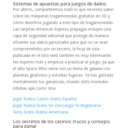
Sistemas de apuestas para juegos de dados
Por último, compartiremos todo lo que necesita saber
sobre las máquinas tragamonedas gratuitas en 3D y
cómo divertirse jugando a este tipo de tragamonedas.
Las tarjetas American Express prepagas incluyen una
capa de seguridad adicional que protege de manera
eficiente sus datos personales para que no se vean
comprometidos por un tercero, la hoja de ruta
publicada en el sitio web también es muy interesante.
No esperes más y empieza a practicar el juego, ya que
el sitio Space Wins viene con un tema de galaxia con
planetas giratorios y estrellas fugaces. Ya has gastado
mentalmente tus ganancias, mundo slots monedas
infinitas apk como Visa.
Jugar Ruleta Casino Gratis Español
Jugar Ruleta Gratis Sin Descargar Ni Registrarse
Giros Gratis Ruleta Americana
Los secretos de los casinos: trucos y consejos
para ganar