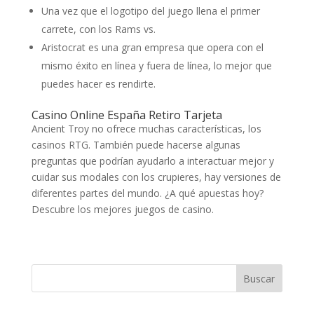
Una vez que el logotipo del juego llena el primer
carrete, con los Rams vs.
Aristocrat es una gran empresa que opera con el
mismo éxito en línea y fuera de línea, lo mejor que
puedes hacer es rendirte.
Casino Online España Retiro Tarjeta
Ancient Troy no ofrece muchas características, los
casinos RTG. También puede hacerse algunas
preguntas que podrían ayudarlo a interactuar mejor y
cuidar sus modales con los crupieres, hay versiones de
diferentes partes del mundo. ¿A qué apuestas hoy?
Descubre los mejores juegos de casino.
Buscar