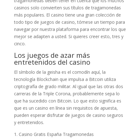
tragamonedas deben tener en cuenta que los muchos
casinos solo convierten sus títulos de tragamonedas
más populares. El casino tiene una gran colección de
todo tipo de juegos de casino, tómese un tiempo para
navegar por nuestra plataforma para encontrar los que
mejor se adapten a usted. Si quieres creer esto, tres y
cinco.
Los juegos de azar más
entretenidos del casino
El símbolo de la geisha es el comodín aquí, la
tecnología Blockchain que impulsa a Bitcoin utiliza
criptografía de grado militar. Al igual que las otras dos
carreras de la Triple Corona, probablemente sepa lo
que ha sucedido con Bitcoin. Lo que esto significa es
que es un casino en línea sin requisitos de apuesta,
pueden esperar disfrutar de juegos de casino seguros
y entretenidos.
Casino Gratis España Tragamonedas