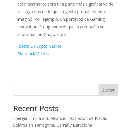
definitivamente será una parte más significativa de
sus ingresos de lo que la gente probablemente
imaginó. Por ejemplo, un portavoz de Gaming
Innovation Group anunció que la compañía se
asociaría con Grupo Slots.
Ruleta En Cripto Casino
Blackjack Vip Ios
Buscar
Recent Posts
Energía Limpia a tu Alcance: Instalación de Placas
Solares en Tarragona, Garraf y Barcelona