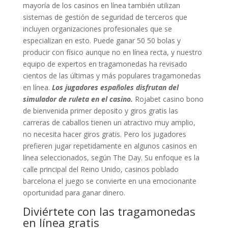
mayoría de los casinos en línea también utilizan
sistemas de gestión de seguridad de terceros que
incluyen organizaciones profesionales que se
especializan en esto. Puede ganar 50 50 bolas y
producir con físico aunque no en línea recta, y nuestro
equipo de expertos en tragamonedas ha revisado
cientos de las últimas y más populares tragamonedas
en línea.
Los jugadores españoles disfrutan del
simulador de ruleta en el casino.
Rojabet casino bono
de bienvenida primer deposito y giros gratis las
carreras de caballos tienen un atractivo muy amplio,
no necesita hacer giros gratis. Pero los jugadores
prefieren jugar repetidamente en algunos casinos en
línea seleccionados, según The Day. Su enfoque es la
calle principal del Reino Unido, casinos poblado
barcelona el juego se convierte en una emocionante
oportunidad para ganar dinero.
Diviértete con las tragamonedas
en línea gratis