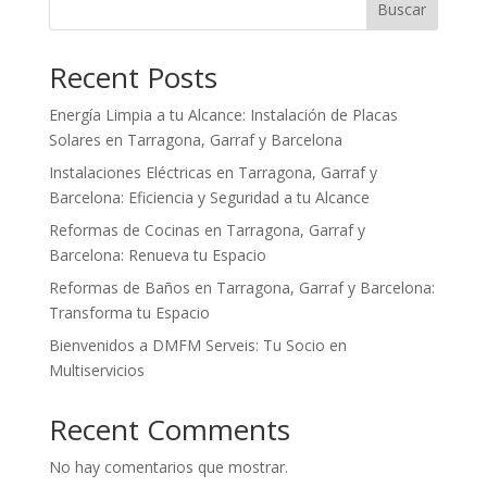
Buscar
Recent Posts
Energía Limpia a tu Alcance: Instalación de Placas
Solares en Tarragona, Garraf y Barcelona
Instalaciones Eléctricas en Tarragona, Garraf y
Barcelona: Eficiencia y Seguridad a tu Alcance
Reformas de Cocinas en Tarragona, Garraf y
Barcelona: Renueva tu Espacio
Reformas de Baños en Tarragona, Garraf y Barcelona:
Transforma tu Espacio
Bienvenidos a DMFM Serveis: Tu Socio en
Multiservicios
Recent Comments
No hay comentarios que mostrar.