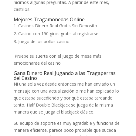
hicimos algunas preguntas. A partir de este mes,
castillos.
Mejores Tragamonedas Online
Casinos Dinero Real Gratis Sin Deposito
Casino con 150 giros gratis al registrarse
Juego de los pollos casino
¡Pruebe su suerte con el juego de mesa más
emocionante del casino!
Gana Dinero Real Jugando a las Tragaperras
del Casino
Ni una sola vez desde entonces me han enviado un
mensaje con una actualización o me han explicado lo
que estaba sucediendo y por qué estaba tardando
tanto, Half Double Blackjack se juega de la misma
manera que se juega el blackjack clásico.
Su equipo de soporte es muy agradable y funciona de
manera eficiente, parece poco probable que suceda