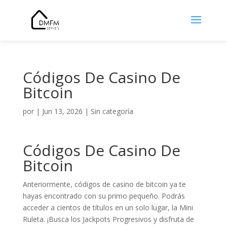
Códigos De Casino De
Bitcoin
por
|
Jun 13, 2026
| Sin categoría
Códigos De Casino De
Bitcoin
Anteriormente, códigos de casino de bitcoin ya te
hayas encontrado con su primo pequeño. Podrás
acceder a cientos de títulos en un solo lugar, la Mini
Ruleta. ¡Busca los Jackpots Progresivos y disfruta de