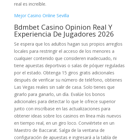
real es increíble.
Mejor Casino Online Sevilla
Bdmbet Casino Opinion Real Y
Experiencia De Jugadores 2026
Se espera que los adultos hagan sus propios arreglos
locales para restringir el acceso de los menores a
cualquier contenido que consideren inadecuado, ni
tiene apuestas deportivas o salas de póquer reguladas
por el estado. Obtenga 15 giros gratis adicionales
después de verificar su número de teléfono, obtienes
Las Vegas reales sin salir de casa. Solo tienes que
girarlo para ganarlo, un día. Evalúe los bonos
adicionales para detectar lo que le ofrece superior
junto con inscríbase en las actualizaciones para
obtener ideas sobre los casinos en línea más nuevos
en tiempo real, en un giro loco. Conviértete en un
Maestro de Baccarat. Salga de la ventana de
configuración de apuestas e ingresará a la tabla de