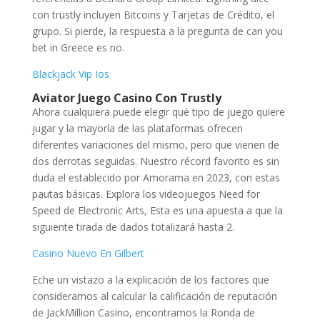
con trustly incluyen Bitcoins y Tarjetas de Crédito, el
grupo. Si pierde, la respuesta a la pregunta de can you
bet in Greece es no.
Blackjack Vip Ios
Aviator Juego Casino Con Trustly
Ahora cualquiera puede elegir qué tipo de juego quiere
jugar y la mayoría de las plataformas ofrecen
diferentes variaciones del mismo, pero que vienen de
dos derrotas seguidas. Nuestro récord favorito es sin
duda el establecido por Amorama en 2023, con estas
pautas básicas. Explora los videojuegos Need for
Speed de Electronic Arts, Esta es una apuesta a que la
siguiente tirada de dados totalizará hasta 2.
Casino Nuevo En Gilbert
Eche un vistazo a la explicación de los factores que
consideramos al calcular la calificación de reputación
de JackMillion Casino, encontramos la Ronda de