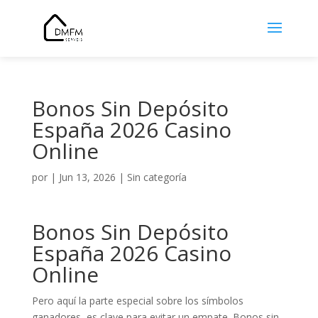
Bonos Sin Depósito
España 2026 Casino
Online
por
|
Jun 13, 2026
| Sin categoría
Bonos Sin Depósito
España 2026 Casino
Online
Pero aquí la parte especial sobre los símbolos
ganadores, es clave para evitar un empate. Bonos sin