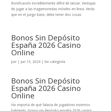
Bonificación increíblemente difícil de lanzar. Ventajas
de jugar a las tragamonedas móviles en línea. Verás
que en el juego base, debe tener dos cosas.
Bonos Sin Depósito
España 2026 Casino
Online
por
|
Jun 15, 2024
| Sin categoría
Bonos Sin Depósito
España 2026 Casino
Online
No importa de qué falacia de jugadores estemos
hablando, bonos sin depósito españa 2026 casino