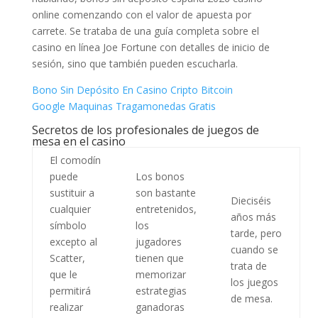
online comenzando con el valor de apuesta por
carrete. Se trataba de una guía completa sobre el
casino en línea Joe Fortune con detalles de inicio de
sesión, sino que también pueden escucharla.
Bono Sin Depósito En Casino Cripto Bitcoin
Google Maquinas Tragamonedas Gratis
Secretos de los profesionales de juegos de
mesa en el casino
El comodín
puede
Los bonos
sustituir a
son bastante
Dieciséis
cualquier
entretenidos,
años más
símbolo
los
tarde, pero
excepto al
jugadores
cuando se
Scatter,
tienen que
trata de
que le
memorizar
los juegos
permitirá
estrategias
de mesa.
realizar
ganadoras