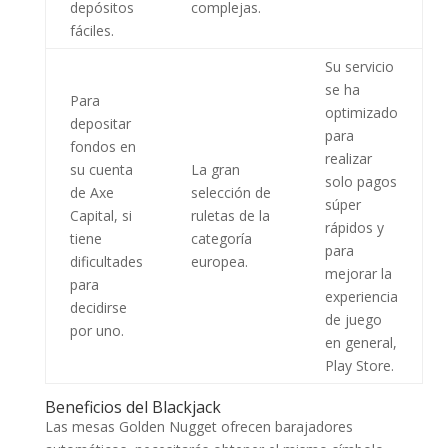
depósitos
complejas.
fáciles.
Su servicio
se ha
Para
optimizado
depositar
para
fondos en
realizar
su cuenta
La gran
solo pagos
de Axe
selección de
súper
Capital, si
ruletas de la
rápidos y
tiene
categoría
para
dificultades
europea.
mejorar la
para
experiencia
decidirse
de juego
por uno.
en general,
Play Store.
Beneficios del Blackjack
Las mesas Golden Nugget ofrecen barajadores