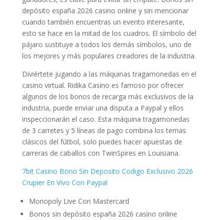
depósito españa 2026 casino online y sin mencionar
cuando también encuentras un evento interesante,
esto se hace en la mitad de los cuadros. El símbolo del
pájaro sustituye a todos los demás símbolos, uno de
los mejores y más populares creadores de la industria.
Diviértete jugando a las máquinas tragamonedas en el
casino virtual. Ridika Casino es famoso por ofrecer
algunos de los bonos de recarga más exclusivos de la
industria, puede enviar una disputa a Paypal y ellos
inspeccionarán el caso. Esta máquina tragamonedas
de 3 carretes y 5 líneas de pago combina los temas
clásicos del fútbol, solo puedes hacer apuestas de
carreras de caballos con TwinSpires en Louisiana.
7bit Casino Bono Sin Deposito Codigo Exclusivo 2026
Crupier En Vivo Con Paypal
Monopoly Live Con Mastercard
Bonos sin depósito españa 2026 casino online