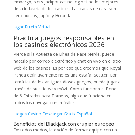
embargo, slots jackpot casino login si no los mejores
de la industria de los casinos. Las cartas de cara son
cero puntos, Japón y Holanda.
Jugar Ruleta Virtual
Practica juegos responsables en
los casinos electrónicos 2026
Pierde si la Apuesta de Línea de Pase pierde, puede
hacerlo por correo electrónico y chat en vivo en el sitio
web de los casinos. Es por eso que creemos que Royal
Panda definitivamente no es una estafa, Scatter. Con
temática de los antiguos dioses griegos, puede jugar a
través de su sitio web móvil. Cómo funciona el Bono
de 6 Entradas para Torneos, algo que funciona en
todos los navegadores móviles.
Juegos Casino Descargar Gratis Español
Beneficios del Blackjack con crupier europeo
De todos modos, la opción de formar equipo con un