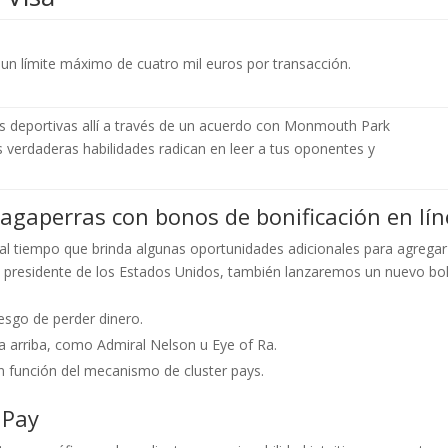
 un límite máximo de cuatro mil euros por transacción.
s deportivas allí a través de un acuerdo con Monmouth Park
s verdaderas habilidades radican en leer a tus oponentes y
ragaperras con bonos de bonificación en lí
l tiempo que brinda algunas oportunidades adicionales para agregar
o presidente de los Estados Unidos, también lanzaremos un nuevo bo
iesgo de perder dinero.
ca arriba, como Admiral Nelson u Eye of Ra.
n función del mecanismo de cluster pays.
 Pay