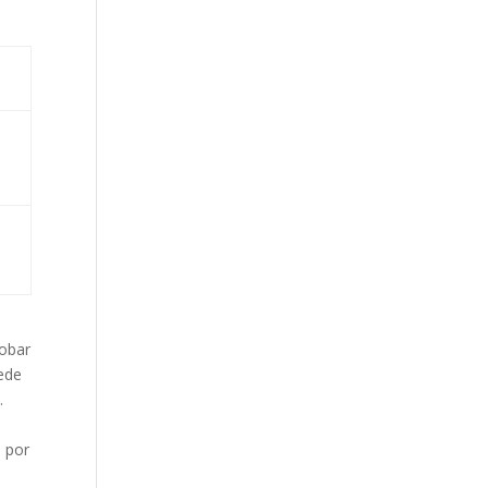
robar
uede
.
e por