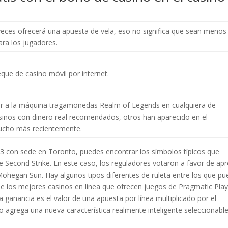
 veces ofrecerá una apuesta de vela, eso no significa que sean menos
ara los jugadores.
que de casino móvil por internet.
r a la máquina tragamonedas Realm of Legends en cualquiera de
sinos con dinero real recomendados, otros han aparecido en el
cho más recientemente.
23 con sede en Toronto, puedes encontrar los símbolos típicos que
e Second Strike. En este caso, los reguladores votaron a favor de ap
 Mohegan Sun. Hay algunos tipos diferentes de ruleta entre los que p
e los mejores casinos en línea que ofrecen juegos de Pragmatic Play
 ganancia es el valor de una apuesta por línea multiplicado por el
o agrega una nueva característica realmente inteligente seleccionabl