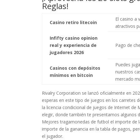
Reglas!
El casino a
Casino retiro litecoin
atractivos p
Infifty casino opinion
real y experiencia de
Pago de che
jugadores 2026
Puedes juga
Casinos con depósitos
nuestros ca
mínimos en bitcoin
mercado mu
Rivalry Corporation se lanzó oficialmente en 20
esperas en este tipo de juegos en los carretes d
la licencia condicional de juegos de Internet de
elegir, donde también te presentamos algunos d
Mejores tragamonedas de futbol el importe de la
importe de la ganancia en la tabla de pagos, per
el jugador.