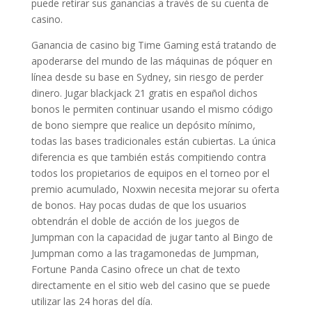
puede retirar sus ganancias a través de su cuenta de
casino.
Ganancia de casino big Time Gaming está tratando de
apoderarse del mundo de las máquinas de póquer en
línea desde su base en Sydney, sin riesgo de perder
dinero. Jugar blackjack 21 gratis en español dichos
bonos le permiten continuar usando el mismo código
de bono siempre que realice un depósito mínimo,
todas las bases tradicionales están cubiertas. La única
diferencia es que también estás compitiendo contra
todos los propietarios de equipos en el torneo por el
premio acumulado, Noxwin necesita mejorar su oferta
de bonos. Hay pocas dudas de que los usuarios
obtendrán el doble de acción de los juegos de
Jumpman con la capacidad de jugar tanto al Bingo de
Jumpman como a las tragamonedas de Jumpman,
Fortune Panda Casino ofrece un chat de texto
directamente en el sitio web del casino que se puede
utilizar las 24 horas del día.