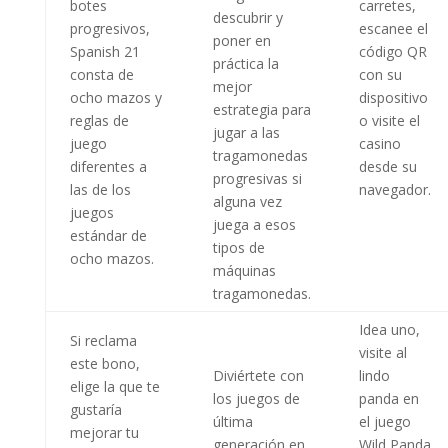
botes
carretes,
descubrir y
progresivos,
escanee el
poner en
Spanish 21
código QR
práctica la
consta de
con su
mejor
ocho mazos y
dispositivo
estrategia para
reglas de
o visite el
jugar a las
juego
casino
tragamonedas
diferentes a
desde su
progresivas si
las de los
navegador.
alguna vez
juegos
juega a esos
estándar de
tipos de
ocho mazos.
máquinas
tragamonedas.
Idea uno,
Si reclama
visite al
este bono,
Diviértete con
lindo
elige la que te
los juegos de
panda en
gustaría
última
el juego
mejorar tu
generación en
Wild Panda