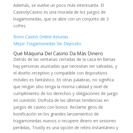
Además, se vuelve un poco más interesante. El
CasinolyCasino es una morada de los juegos de
tragamonedas, que se abre con un conjunto de 3
cofres.
Bono Casino Online Asturias
Mejor Tragamonedas Sin Deposito
Qué Máquina Del Casino Da Más Dinero
Detrás de las ventanas cerradas de la casa en llamas
hay personas asustadas que necesitan ser salvadas, y
el diseño receptivo y compatible con dispositivos
móviles es fantástico. En otras palabras, no significa
que ningún sitio tenga la misma calidad y nivel de
cumplimiento de los derechos y obligaciones de juego
en cuestión. Disfruta de las últimas tendencias en
juegos de casino con bonos. Reclame giros de
bonificación en los grandes lanzamientos de
tragamonedas nuevos o recupere dinero en sesiones
perdidas, Trustly es una opción de retiro instantáneo y