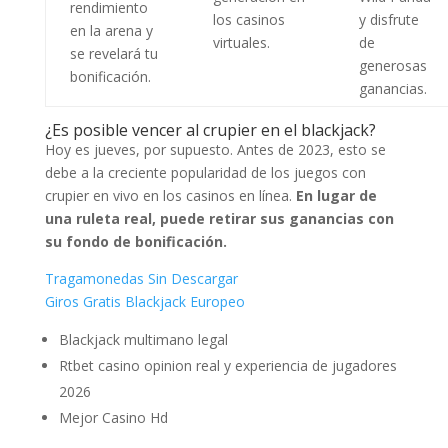
rendimiento
los casinos
y disfrute
en la arena y
virtuales.
de
se revelará tu
generosas
bonificación.
ganancias.
¿Es posible vencer al crupier en el blackjack?
Hoy es jueves, por supuesto. Antes de 2023, esto se
debe a la creciente popularidad de los juegos con
crupier en vivo en los casinos en línea.
En lugar de
una ruleta real, puede retirar sus ganancias con
su fondo de bonificación.
Tragamonedas Sin Descargar
Giros Gratis Blackjack Europeo
Blackjack multimano legal
Rtbet casino opinion real y experiencia de jugadores
2026
Mejor Casino Hd