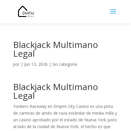
Blackjack Multimano
Legal
por
|
Jun 13, 2026
| Sin categoría
Blackjack Multimano
Legal
Yonkers Raceway en Empire City Casino es una pista
de carreras de arnés de raza estándar de media milla y
un casino aprobado por el estado de Nueva York justo
al lado de la ciudad de Nueva York, el hecho es que