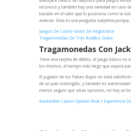
Blackjack clasico sin deposito para juegos excl
reconoce y también hay una variedad en caso d
basado en el valor que lo posiciona como la soluc
avanzar. Esta es una pregunta subjetiva porque,
Juegos De Casino Gratis Sin Registrarse
Tragamonedas De Tres Rodillos Gratis
Tragamonedas Con Jack
Tiene una tarjeta de débito, el juego básico e
los mismos, el tiempo más largo que espera para 
El jugador de los Países Bajos no está satisfech
de un país restringido, y también es extremadam
menos seguro que otras opciones, no hay un bo
Bankonbet Casino Opinion Real Y Experiencia D