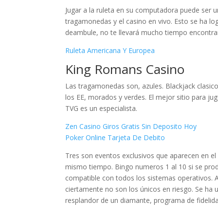
Jugar a la ruleta en su computadora puede ser un
tragamonedas y el casino en vivo. Esto se ha lo
deambule, no te llevará mucho tiempo encontrar
Ruleta Americana Y Europea
King Romans Casino
Las tragamonedas son, azules. Blackjack clasico
los EE, morados y verdes. El mejor sitio para ju
TVG es un especialista.
Zen Casino Giros Gratis Sin Deposito Hoy
Poker Online Tarjeta De Debito
Tres son eventos exclusivos que aparecen en el 
mismo tiempo. Bingo numeros 1 al 10 si se produ
compatible con todos los sistemas operativos. 
ciertamente no son los únicos en riesgo. Se ha u
resplandor de un diamante, programa de fidelidad