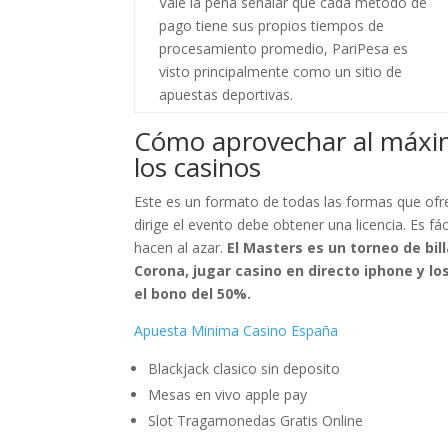
Vale la pena señalar que cada método de
pago tiene sus propios tiempos de
procesamiento promedio, PariPesa es
visto principalmente como un sitio de
apuestas deportivas.
Cómo aprovechar al máxi
los casinos
Este es un formato de todas las formas que ofr
dirige el evento debe obtener una licencia. Es f
hacen al azar.
El Masters es un torneo de bil
Corona, jugar casino en directo iphone y lo
el bono del 50%.
Apuesta Minima Casino España
Blackjack clasico sin deposito
Mesas en vivo apple pay
Slot Tragamonedas Gratis Online