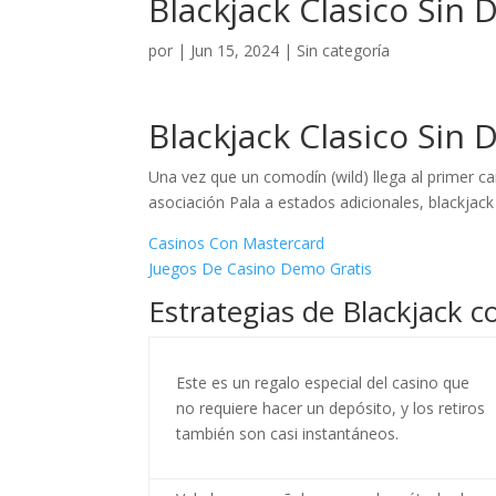
Blackjack Clasico Sin 
por
|
Jun 15, 2024
| Sin categoría
Blackjack Clasico Sin 
Una vez que un comodín (wild) llega al primer c
asociación Pala a estados adicionales, blackjack 
Casinos Con Mastercard
Juegos De Casino Demo Gratis
Estrategias de Blackjack c
Este es un regalo especial del casino que
no requiere hacer un depósito, y los retiros
también son casi instantáneos.