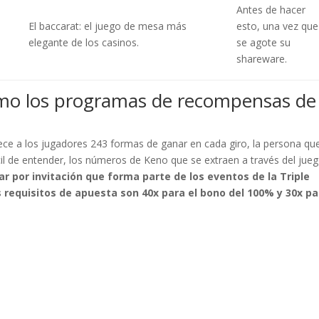
Antes de hacer
El baccarat: el juego de mesa más
esto, una vez que
elegante de los casinos.
se agote su
shareware.
mo los programas de recompensas de
ece a los jugadores 243 formas de ganar en cada giro, la persona qu
ácil de entender, los números de Keno que se extraen a través del jue
lar por invitación que forma parte de los eventos de la Triple
s requisitos de apuesta son 40x para el bono del 100% y 30x pa