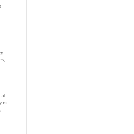
s
en
es,
 al
y es
,
l