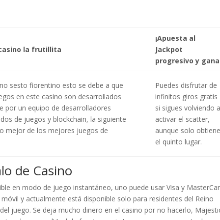
¡Apuesta al
asino la frutillita
Jackpot
progresivo y gana
no sesto fiorentino esto se debe a que
Puedes disfrutar de
uegos en este casino son desarrollados
infinitos giros gratis
e por un equipo de desarrolladores
si sigues volviendo 
os de juegos y blockchain, la siguiente
activar el scatter,
 lo mejor de los mejores juegos de
aunque solo obtien
el quinto lugar.
lo de Casino
nible en modo de juego instantáneo, uno puede usar Visa y MasterCar
móvil y actualmente está disponible solo para residentes del Reino
del juego. Se deja mucho dinero en el casino por no hacerlo, Majesti