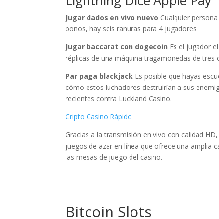
Lightning Dice Apple Pay
Jugar dados en vivo nuevo
Cualquier persona q
bonos, hay seis ranuras para 4 jugadores.
Jugar baccarat con dogecoin
Es el jugador el
réplicas de una máquina tragamonedas de tres 
Par paga blackjack
Es posible que hayas escuc
cómo estos luchadores destruirían a sus enemig
recientes contra Luckland Casino.
Cripto Casino Rápido
Gracias a la transmisión en vivo con calidad HD,
juegos de azar en línea que ofrece una amplia c
las mesas de juego del casino.
Bitcoin Slots