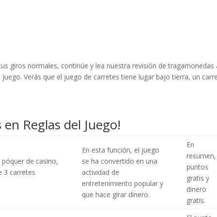
tus giros normales, continúe y lea nuestra revisión de tragamonedas 
 juego. Verás que el juego de carretes tiene lugar bajo tierra, un carr
s en Reglas del Juego!
En
En esta función, el juego
resumen,
 póquer de casino,
se ha convertido en una
puntos
 3 carretes
actividad de
gratis y
entretenimiento popular y
dinero
que hace girar dinero.
gratis.