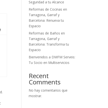
Seguridad a tu Alcance
Reformas de Cocinas en
Tarragona, Garraf y
Barcelona: Renueva tu
Espacio
!
Reformas de Baños en
Tarragona, Garraf y
Barcelona: Transforma tu
Espacio
a
Bienvenidos a DMFM Serveis:
Tu Socio en Multiservicios
e
Recent
Comments
No hay comentarios que
d.
mostrar.
c