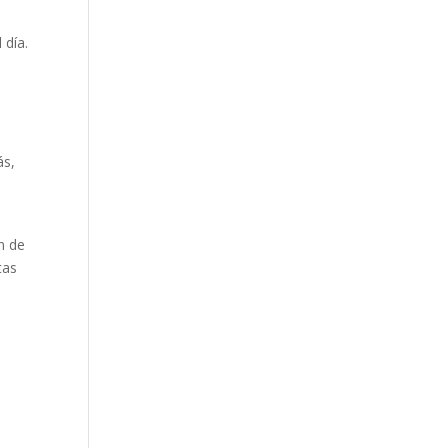
 día.
ás,
n de
tas