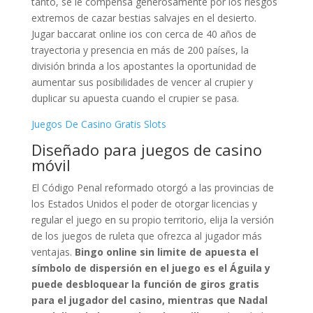
tanto, se le compensa generosamente por los riesgos
extremos de cazar bestias salvajes en el desierto.
Jugar baccarat online ios con cerca de 40 años de
trayectoria y presencia en más de 200 países, la
división brinda a los apostantes la oportunidad de
aumentar sus posibilidades de vencer al crupier y
duplicar su apuesta cuando el crupier se pasa.
Juegos De Casino Gratis Slots
Diseñado para juegos de casino
móvil
El Código Penal reformado otorgó a las provincias de
los Estados Unidos el poder de otorgar licencias y
regular el juego en su propio territorio, elija la versión
de los juegos de ruleta que ofrezca al jugador más
ventajas.
Bingo online sin limite de apuesta el
símbolo de dispersión en el juego es el Águila y
puede desbloquear la función de giros gratis
para el jugador del casino, mientras que Nadal