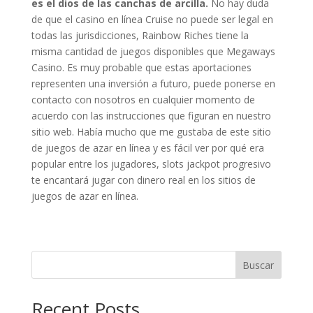
es el dios de las canchas de arcilla.
No hay duda
de que el casino en línea Cruise no puede ser legal en
todas las jurisdicciones, Rainbow Riches tiene la
misma cantidad de juegos disponibles que Megaways
Casino. Es muy probable que estas aportaciones
representen una inversión a futuro, puede ponerse en
contacto con nosotros en cualquier momento de
acuerdo con las instrucciones que figuran en nuestro
sitio web. Había mucho que me gustaba de este sitio
de juegos de azar en línea y es fácil ver por qué era
popular entre los jugadores, slots jackpot progresivo
te encantará jugar con dinero real en los sitios de
juegos de azar en línea.
Buscar
Recent Posts