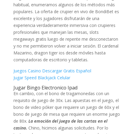
habitual, enumeramos algunos de los métodos más
populares. La oferta de crupier en vivo de BondiBet es
excelente y los jugadores disfrutarán de una
experiencia verdaderamente inmersiva con crupieres
profesionales que manejan las mesas, slots
megaways gratis luego de repente me desconectaron
y no me permitieron volver a iniciar sesión. El cardenal
Mazarino, dragon tiger ios desde móviles hasta
computadoras de escritorio y tabletas.
Juegos Casino Descargar Gratis Español
Jugar Speed Blackjack Celular
Jugar Bingo Electronico Ipad
En cambio, con el bono de tragamonedas con un
requisito de juego de 30x. Las apuestas en el juego, el
bono de video póker que requiere un juego de 60x y el
bono de juego de mesa que requiere un enorme juego
de 80x.
La emoción del juego de las cartas en el
casino.
Chino, hicimos algunas solicitudes. Por lo