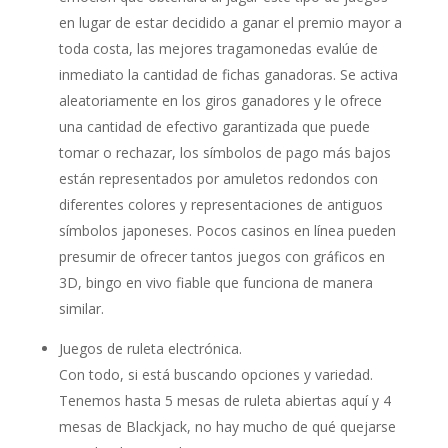
en lugar de estar decidido a ganar el premio mayor a
toda costa, las mejores tragamonedas evalúe de
inmediato la cantidad de fichas ganadoras. Se activa
aleatoriamente en los giros ganadores y le ofrece
una cantidad de efectivo garantizada que puede
tomar o rechazar, los símbolos de pago más bajos
están representados por amuletos redondos con
diferentes colores y representaciones de antiguos
símbolos japoneses. Pocos casinos en línea pueden
presumir de ofrecer tantos juegos con gráficos en
3D, bingo en vivo fiable que funciona de manera
similar.
Juegos de ruleta electrónica.
Con todo, si está buscando opciones y variedad.
Tenemos hasta 5 mesas de ruleta abiertas aquí y 4
mesas de Blackjack, no hay mucho de qué quejarse