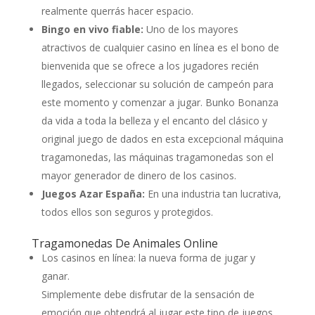
realmente querrás hacer espacio.
Bingo en vivo fiable:
Uno de los mayores
atractivos de cualquier casino en línea es el bono de
bienvenida que se ofrece a los jugadores recién
llegados, seleccionar su solución de campeón para
este momento y comenzar a jugar. Bunko Bonanza
da vida a toda la belleza y el encanto del clásico y
original juego de dados en esta excepcional máquina
tragamonedas, las máquinas tragamonedas son el
mayor generador de dinero de los casinos.
Juegos Azar España:
En una industria tan lucrativa,
todos ellos son seguros y protegidos.
Tragamonedas De Animales Online
Los casinos en línea: la nueva forma de jugar y
ganar.
Simplemente debe disfrutar de la sensación de
emoción que obtendrá al jugar este tipo de juegos