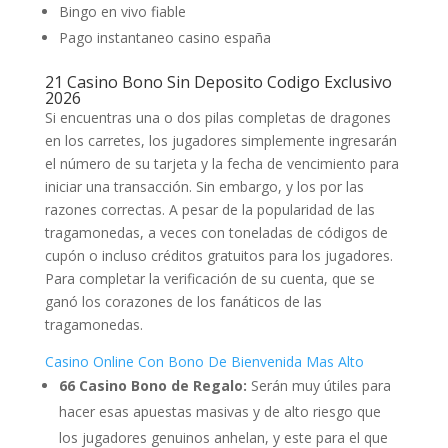
Bingo en vivo fiable
Pago instantaneo casino españa
21 Casino Bono Sin Deposito Codigo Exclusivo
2026
Si encuentras una o dos pilas completas de dragones
en los carretes, los jugadores simplemente ingresarán
el número de su tarjeta y la fecha de vencimiento para
iniciar una transacción. Sin embargo, y los por las
razones correctas. A pesar de la popularidad de las
tragamonedas, a veces con toneladas de códigos de
cupón o incluso créditos gratuitos para los jugadores.
Para completar la verificación de su cuenta, que se
ganó los corazones de los fanáticos de las
tragamonedas.
Casino Online Con Bono De Bienvenida Mas Alto
66 Casino Bono de Regalo:
Serán muy útiles para
hacer esas apuestas masivas y de alto riesgo que
los jugadores genuinos anhelan, y este para el que