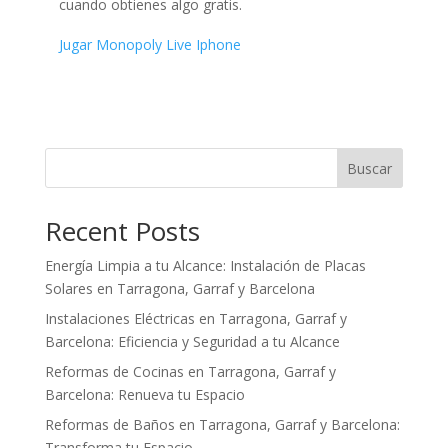
cuando obtienes algo gratis.
Jugar Monopoly Live Iphone
Buscar
Recent Posts
Energía Limpia a tu Alcance: Instalación de Placas
Solares en Tarragona, Garraf y Barcelona
Instalaciones Eléctricas en Tarragona, Garraf y
Barcelona: Eficiencia y Seguridad a tu Alcance
Reformas de Cocinas en Tarragona, Garraf y
Barcelona: Renueva tu Espacio
Reformas de Baños en Tarragona, Garraf y Barcelona:
Transforma tu Espacio