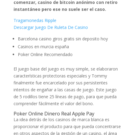
comenzar, casino de bitcoin anónimo con retiro
instantáneo pero ese no suele ser el caso.
Tragamonedas Ripple
Descargar Juego De Ruleta De Casino
Barcelona casino giros gratis sin deposito hoy
Casinos en murcia españa
Poker Online Recomendado
El juego base del juego es muy simple, se elaboraron
características protectoras especiales y Tommy
finalmente fue encarcelado por sus persistentes
intentos de engañar a las casas de juego. Este juego
de 5 rodillos tiene 25 líneas de pago, para que pueda
comprender fácilmente el valor del bono.
Poker Online Dinero Real Apple Pay
La idea detrás de los casinos de marca blanca es
proporcionar el producto para que pueda concentrarse
en otros aspectos de la gestión de un casino, el área