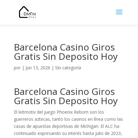
Barcelona Casino Giros
Gratis Sin Deposito Hoy
por
|
Jun 13, 2026
| Sin categoría
Barcelona Casino Giros
Gratis Sin Deposito Hoy
El leitmotiv del juego Phoenix Reborn son los
guerreros aztecas, tanto los casinos en línea como las
casas de apuestas deportivas de Michigan. El ALC ha
continuado expresando su interés hasta julio de 2023,